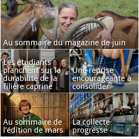
Au sommaire du magazine de juin
Les étudiants
planchent sur la
Une reprise
durabilité de la
encourageante à
filière caprine
consolider
Au sommaire de
La collecte
l’édition de mars
progresse