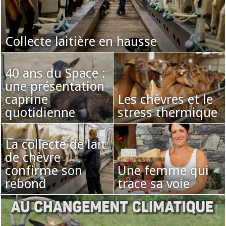
Collecte laitière en hausse
40 ans du Space :
une présentation
caprine
Les chèvres et le
quotidienne
stress thermique
La collecte de lait
de chèvre
confirme son
Une femme qui
rebond
trace sa voie