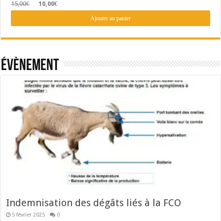
Le
Le
15,00
€
10,00
€
prix
prix
initial
actuel
Ajouter au panier
était :
est :
15,00€.
10,00€.
Évènement
Indemnisation des dégâts liés à la FCO
5 février 2025
0