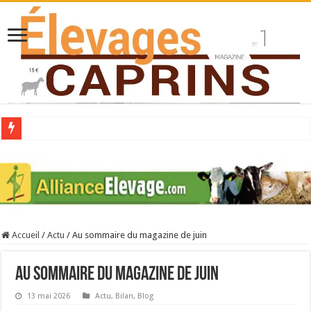
Collecte laitière en hausse
Stress thermique : quelles solutions concrètes pour protéger son troupeau ?
40 ans du Space : une présentation caprine quotidienne
Les chèvres et le stress thermique
Accueil
/
Actu
/
Au sommaire du magazine de juin
La collecte de lait de chèvre confirme son rebond
Au sommaire du magazine de juin
13 mai 2026
Actu
,
Bilan
,
Blog