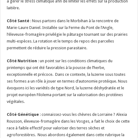
à gérer le stress climatique afin de limiter les effets sur la production
laitière.
Côté Santé
: Nous partons dans le Morbihan à la rencontre de
Marie-Laure Daniel. Installée sur la Ferme du Pont de l’Angle,
l’éleveuse-fromagère privilégie le pâturage tournant sur des prairies
multi-espèces. La rotation et le temps de repos des parcelles
permettent de réduire la pression parasitaire.
Côté Nutrition
: un point sur les conditions climatiques du
printemps qui ont été favorables à la pousse de l’herbe,
exceptionnelle et précoce. Dans ce contexte, la luzerne sous toutes
ses formes a un rôle à jouer en termes d’autonomie protéique. Nous
évoquons ici les variétés de type Nord, la luzerne déshydratée et le
projet européen Filolema portant sur la valorisation des protéines
végétales.
Côté Génétique
: connaissez-vous les chèvres de Lorraine ? Alexia
Rousson, éleveuse-fromagère dans les Vosges, a fait le choix de cette
race à faible effectif pour valoriser des terres sèches et
agroforestières. Nous abordons également dans cette rubrique la