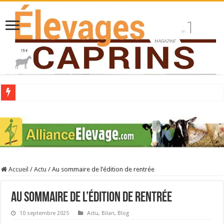
Collecte laitière en hausse
Stress thermique : quelles solutions concrètes pour protéger son troupeau ?
40 ans du Space : une présentation caprine quotidienne
Les chèvres et le stress thermique
Accueil
/
Actu
/
Au sommaire de l’édition de rentrée
La collecte de lait de chèvre confirme son rebond
Au sommaire de l’édition de rentrée
10 septembre 2025
Actu
,
Bilan
,
Blog