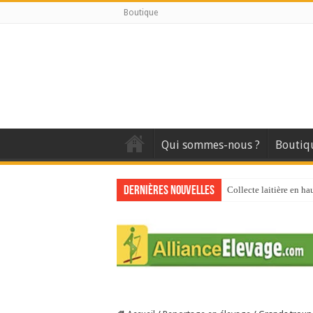
Boutique
Qui sommes-nous ?
Boutiq
Dernières nouvelles
Collecte laitière en ha
Stress thermique : que
40 ans du Space : une 
Les chèvres et le stres
La collecte de lait de