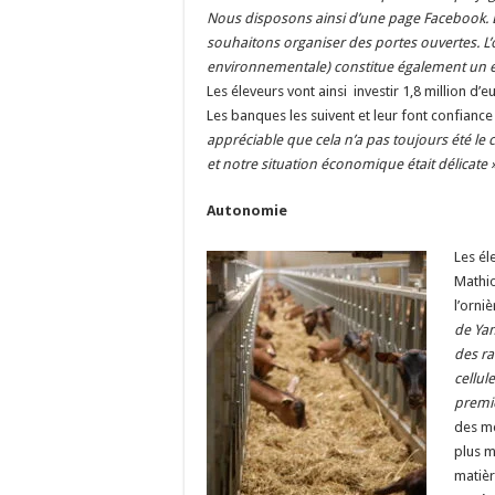
Nous disposons ainsi d’une page Facebook. 
souhaitons organiser des portes ouvertes. L’o
environnementale) constitue également un 
Les éleveurs vont ainsi investir 1,8 million 
Les banques les suivent et leur font confianc
appréciable que cela n’a pas toujours été le
et notre situation économique était délicate
Autonomie
Les él
Mathio
l’orni
de Yan
des ra
cellul
premi
des mé
plus m
matièr