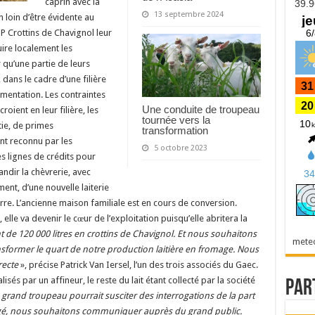
caprin avec la
13 septembre 2024
loin d’être évidente au
P Crottins de Chavignol leur
uire localement les
 qu’une partie de leurs
dans le cadre d’une filière
limentation. Les contraintes
Une conduite de troupeau
oient en leur filière, les
tournée vers la
tie, de primes
transformation
nt reconnu par les
5 octobre 2023
s lignes de crédits pour
ndir la chèvrerie, avec
nt, d’une nouvelle laiterie
erre. L’ancienne maison familiale est en cours de conversion.
, elle va devenir le cœur de l’exploitation puisqu’elle abritera la
 de 120 000 litres en crottins de Chavignol. Et nous souhaitons
mete
nsformer le quart de notre production laitière en fromage. Nous
recte
»
, précise Patrick Van Iersel, l’un des trois associés du Gaec.
és par un affineur, le reste du lait étant collecté par la société
Par
rand troupeau pourrait susciter des interrogations de la part
ugé, nous souhaitons communiquer auprès du grand public.