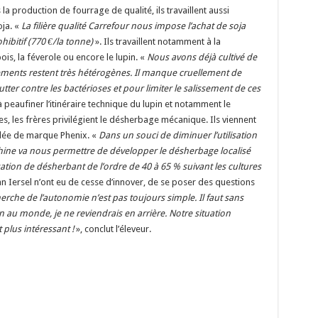
la production de fourrage de qualité, ils travaillent aussi
oja.
«
La filière qualité Carrefour nous impose l’achat de soja
ibitif (770 €/la tonne)
»
. Ils travaillent notamment à la
is, la féverole ou encore le lupin.
«
Nous avons déjà cultivé de
dements restent très hétérogènes. Il manque cruellement de
ter contre les bactérioses et pour limiter le salissement de ces
e à peaufiner l’itinéraire technique du lupin et notamment le
s, les frères privilégient le désherbage mécanique. Ils viennent
uidée de marque Phenix.
«
Dans un souci de diminuer l’utilisation
chine va nous permettre de développer le désherbage localisé
lisation de désherbant de l’ordre de 40 à 65 % suivant les cultures
Van Iersel n’ont eu de cesse d’innover, de se poser des questions
erche de l’autonomie n’est pas toujours simple. Il faut sans
n au monde, je ne reviendrais en arrière. Notre situation
 plus intéressant !
»
, conclut l’éleveur.