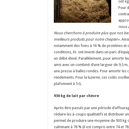
ont ég
Pour d
contra
appro
nous a
Nous cherchons à produire plus que nos beso
meilleurs produits pour notre cheptel
»
. Ain
notamment des foins à 16 % de protéines et 
conditions, ils ont investi dans un parc d’éq
un débit élevé. Parallèlement, pour amortir leu
ainsi avec un combiné d’une largeur de 9,5 m
une presse à balles rondes. Pour amortir les 
rendements. Pour la luzerne, ces coûts oscille
plafonnent à 5 t).
930 kg de lait par chèvre
Après être passés par une période d’affourag
réduire les à-coups qualitatifs et distribuer u
permet de produire une moyenne de 930 kg de 
culminant à 78 % (il est compris entre 74 et 