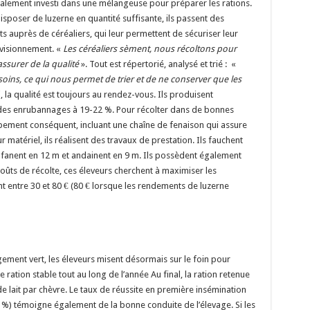
alement investi dans une mélangeuse pour préparer les rations.
isposer de luzerne en quantité suffisante, ils passent des
ts auprès de céréaliers, qui leur permettent de sécuriser leur
visionnement.
«
Les céréaliers sèment, nous récoltons pour
ssurer de la qualité
»
. Tout est répertorié, analysé et trié :
«
ins, ce qui nous permet de trier et de ne conserver que les
si, la qualité est toujours au rendez-vous. Ils produisent
des enrubannages à 19-22 %. Pour récolter dans de bonnes
uipement conséquent, incluant une chaîne de fenaison qui assure
r matériel, ils réalisent des travaux de prestation. Ils fauchent
, fanent en 12 m et andainent en 9 m. Ils possèdent également
coûts de récolte, ces éleveurs cherchent à maximiser les
nt entre 30 et 80 € (80 € lorsque les rendements de luzerne
ement vert, les éleveurs misent désormais sur le foin pour
ne ration stable tout au long de l’année
Au final, la ration retenue
lait par chèvre. Le taux de réussite en première insémination
78 %) témoigne également de la bonne conduite de l’élevage. Si les