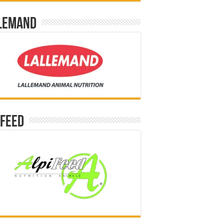
lemand
ifeed