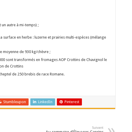
et un autre à mi-temps) ;
a surface en herbe : luzerne et prairies multi-espèces (mélange
ne moyenne de 930 kg/chèvre ;
 000 sont transformés en fromages AOP Crottins de Chavignol le
ion de Crottins
 cheptel de 250 brebis de race Romane.
Stumbleupon
LinkedIn
Pinterest
Suivant
Au sommaire d’Élevages Caprins