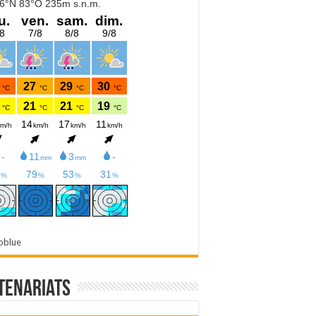
oblue
tenariats