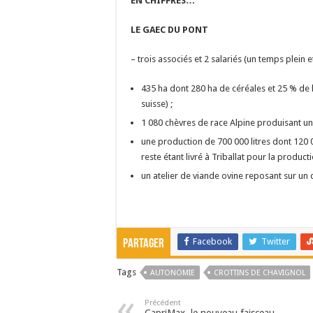
EN CHIFFRES…
LE GAEC DU PONT
– trois associés et 2 salariés (un temps plein 
435 ha dont 280 ha de céréales et 25 % de l
suisse) ;
1 080 chèvres de race Alpine produisant u
une production de 700 000 litres dont 120
reste étant livré à Triballat pour la product
un atelier de viande ovine reposant sur un
Facebook
Twitter
Partager
Tags
AUTONOMIE
CROTTINS DE CHAVIGNOL
Précédent
CapriMax, le nouveau faisceau