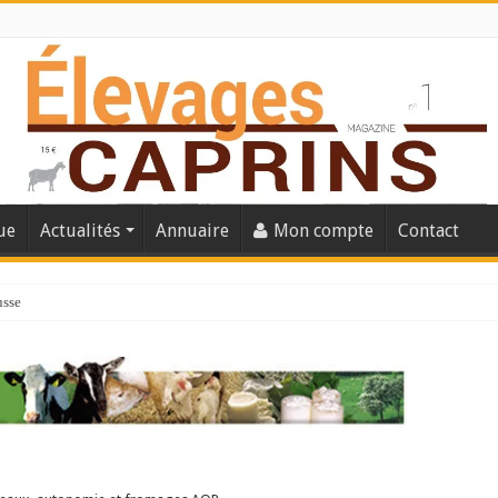
ue
Actualités
Annuaire
Mon compte
Contact
usse
lles solutions concrètes pour protéger son troupeau ?
présentation caprine quotidienne
s thermique
 chèvre confirme son rebond