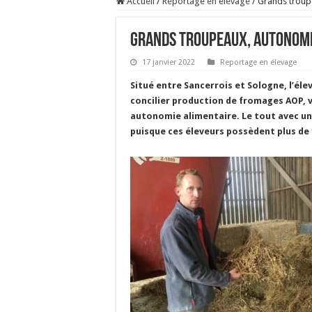
Accueil
/
Reportage en élevage
/
Grands troup
Grands troupeaux, autonomi
17 janvier 2022
Reportage en élevage
Situé entre Sancerrois et Sologne, l’él
concilier production de fromages AOP, 
autonomie alimentaire. Le tout avec u
puisque ces éleveurs possèdent plus de 1