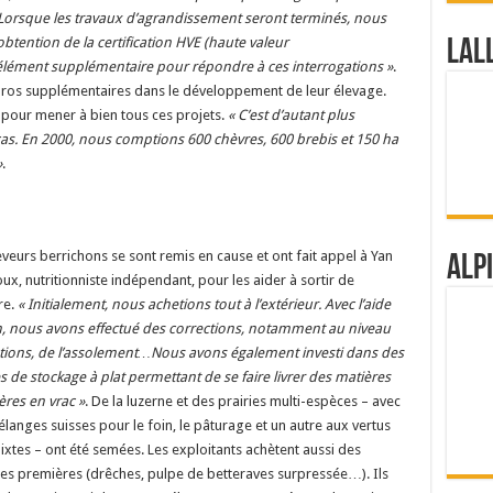
Lorsque les travaux d’agrandissement seront terminés, nous
btention de la certification HVE (haute valeur
Lal
élément supplémentaire pour répondre à ces interrogations
»
.
d’euros supplémentaires dans le développement de leur élevage.
e pour mener à bien tous ces projets.
«
C’est d’autant plus
 cas. En 2000, nous comptions 600 chèvres, 600 brebis et 150 ha
»
.
eveurs berrichons se sont remis en cause et ont fait appel à Yan
Alp
ux, nutritionniste indépendant, pour les aider à sortir de
ère.
«
Initialement, nous achetions tout à l’extérieur. Avec l’aide
, nous avons effectué des corrections, notamment au niveau
tions, de l’assolement…Nous avons également investi dans des
es de stockage à plat permettant de se faire livrer des matières
ères en vrac
»
. De la luzerne et des prairies multi-espèces – avec
langes suisses pour le foin, le pâturage et un autre aux vertus
ixtes – ont été semées. Les exploitants achètent aussi des
es premières (drêches, pulpe de betteraves surpressée…). Ils