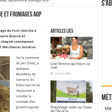
eaux, autonomie et fromages AOP
S’a
e et fromages AOP
Articles liés
evage du Pont cherche à
vente directe et
n cheptel conséquent,
 000 chèvres laitières.
Sur la commune
de Jars (Cher), à
Une femme qui trace sa
voie
quelques
15 mai 2026
kilomètres de
Sancerre, les
frères Van Iersel
réussissent à
Mét
concilier la
conduite d’un
Reportage vidéo au Gaec
grand troupeau
de l’Acacia