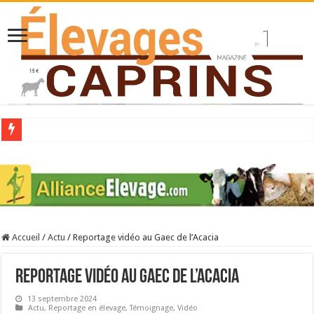
Collecte laitière en hausse
Stress thermique : quelles solutions concrètes pour protéger son troupeau ?
40 ans du Space : une présentation caprine quotidienne
Les chèvres et le stress thermique
Accueil
/
Actu
/
Reportage vidéo au Gaec de l’Acacia
La collecte de lait de chèvre confirme son rebond
Reportage vidéo au Gaec de l’Acacia
13 septembre 2024
Actu
,
Reportage en élevage
,
Témoignage
,
Vidéo