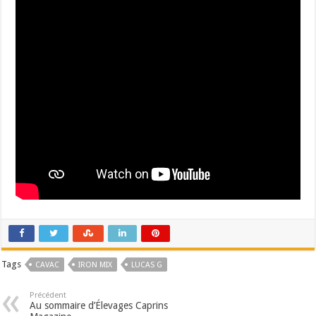
Tags
CAVAC
IRON MIX
LUCAS G
Précédent
Au sommaire d’Élevages Caprins