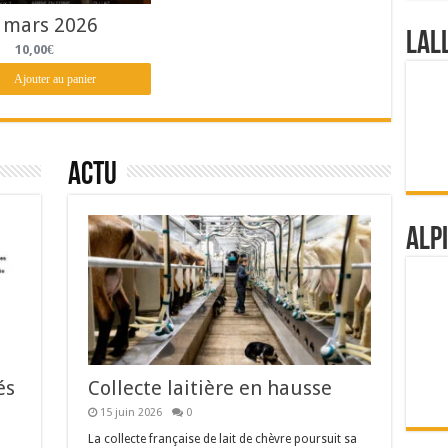
 mars 2026
Lal
Le
Le
10,00
€
prix
prix
initial
actuel
Ajouter au panier
était :
est :
15,00€.
10,00€.
Actu
Alp
és
Collecte laitière en hausse
15 juin 2026
0
La collecte française de lait de chèvre poursuit sa