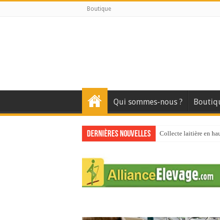
Boutique
Qui sommes-nous ?
Boutiq
Dernières nouvelles
Collecte laitière en ha
Stress thermique : que
40 ans du Space : une 
Les chèvres et le stres
La collecte de lait de