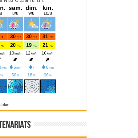
oblue
tenariats