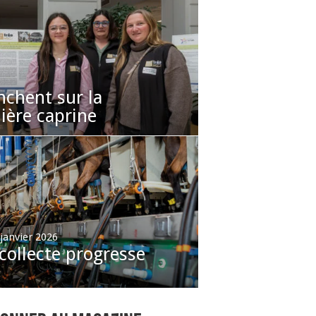
nchent sur la
lière caprine
 janvier 2026
collecte progresse