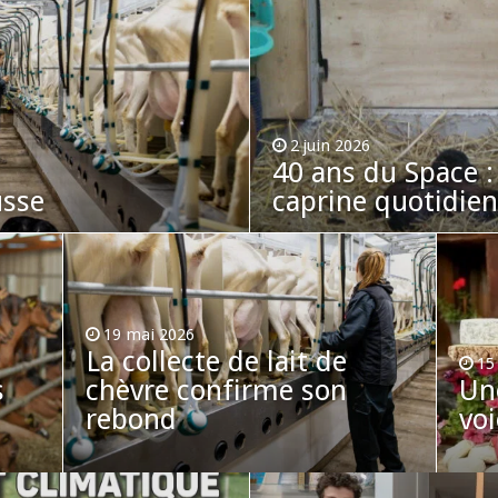
2 juin 2026
40 ans du Space :
usse
caprine quotidie
19 mai 2026
La collecte de lait de
15
s
chèvre confirme son
Un
rebond
voi