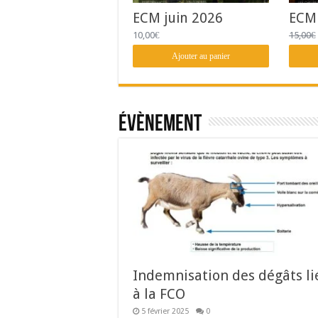
ECM juin 2026
ECM
10,00
€
15,00
€
Ajouter au panier
Évènement
Indemnisation des dégâts li
à la FCO
5 février 2025
0