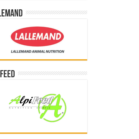
lemand
ifeed