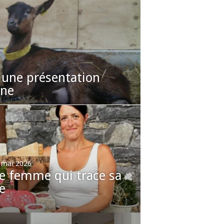
 une présentation
nne
 mai 2026
e femme qui trace sa
e