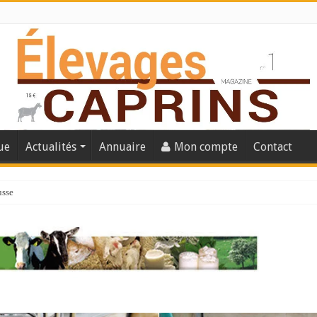
ue
Actualités
Annuaire
Mon compte
Contact
usse
lles solutions concrètes pour protéger son troupeau ?
présentation caprine quotidienne
s thermique
 chèvre confirme son rebond