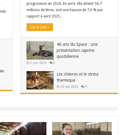
progression en 2026. En avril, elle atteint 56,7
r
millions de litres, soit une hausse de 7,6 % par
ande
rapport à avril 2025.
Lire la suite »
40 ans du Space : une
présentation caprine
quotidienne
2 juin 2026
0
 au
Les chèvres et le stress
thermique
26 mai 2026
0