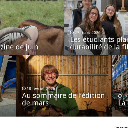
27 mars 2026
Les étudiants pla
ine de juin
durabilité de la fi
18 février 2026
Au sommaire de l’édition
19
de mars
La 