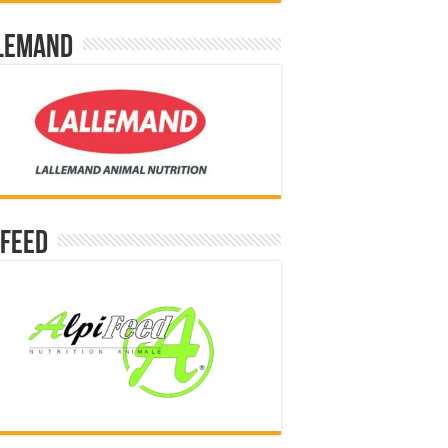
lemand
ifeed