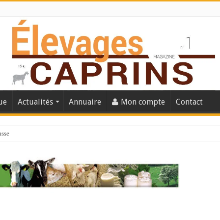
ue
Actualités
Annuaire
Mon compte
Contact
usse
lles solutions concrètes pour protéger son troupeau ?
présentation caprine quotidienne
s thermique
 chèvre confirme son rebond