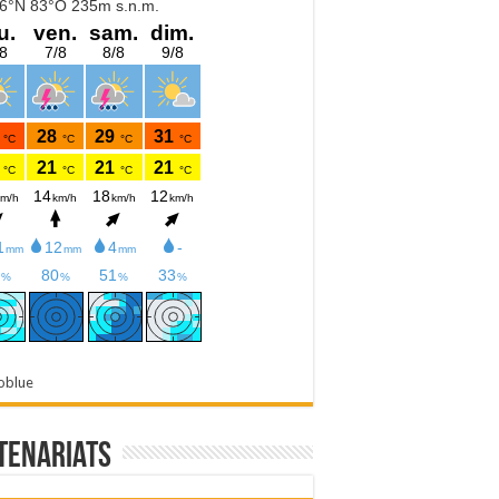
oblue
tenariats