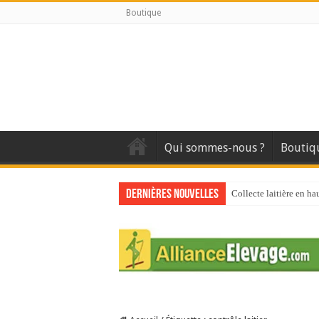
Boutique
Qui sommes-nous ?
Boutiq
Dernières nouvelles
Collecte laitière en ha
Stress thermique : que
40 ans du Space : une 
Les chèvres et le stres
La collecte de lait de