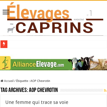
Collecte laitière en hausse
Stress thermique : quelles solutions concrètes pour protéger son troupeau ?
40 ans du Space : une présentation caprine quotidienne
Les chèvres et le stress thermique
Accueil
/
Étiquette :
AOP Chevrotin
La collecte de lait de chèvre confirme son rebond
Tag Archives:
AOP Chevrotin
Une femme qui trace sa voie