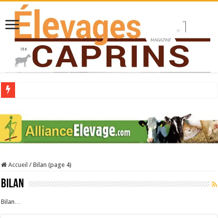
Collecte laitière en hausse
Stress thermique : quelles solutions concrètes pour protéger son troupeau ?
40 ans du Space : une présentation caprine quotidienne
Les chèvres et le stress thermique
Accueil
/
Bilan (page 4)
La collecte de lait de chèvre confirme son rebond
Bilan
Bilan…