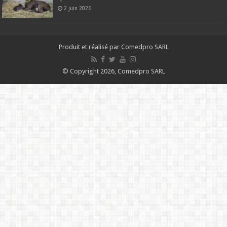
2 juin 2026
Produit et réalisé par Comedpro SARL
© Copyright 2026, Comedpro SARL