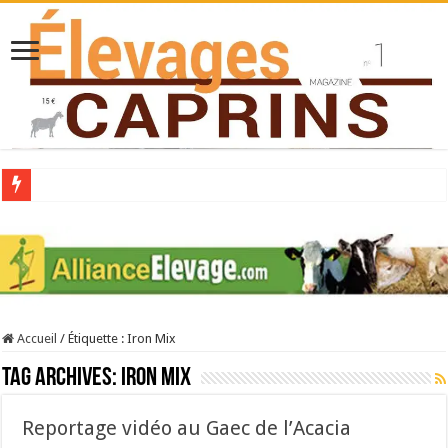
Collecte laitière en hausse
Stress thermique : quelles solutions concrètes pour protéger son troupeau ?
40 ans du Space : une présentation caprine quotidienne
Les chèvres et le stress thermique
Accueil
/
Étiquette :
Iron Mix
La collecte de lait de chèvre confirme son rebond
Tag Archives:
Iron Mix
Reportage vidéo au Gaec de l’Acacia