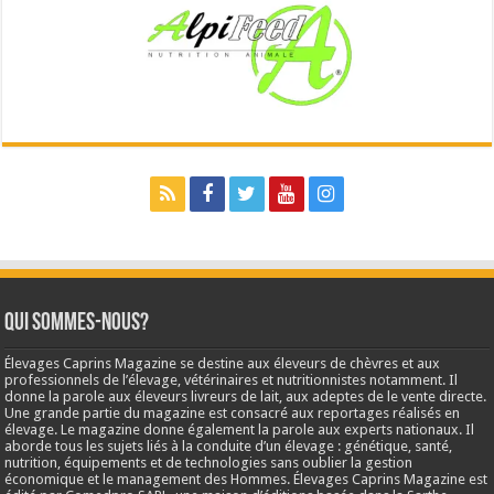
Qui sommes-nous?
Élevages Caprins Magazine se destine aux éleveurs de chèvres et aux
professionnels de l’élevage, vétérinaires et nutritionnistes notamment. Il
donne la parole aux éleveurs livreurs de lait, aux adeptes de le vente directe.
Une grande partie du magazine est consacré aux reportages réalisés en
élevage. Le magazine donne également la parole aux experts nationaux. Il
aborde tous les sujets liés à la conduite d’un élevage : génétique, santé,
nutrition, équipements et de technologies sans oublier la gestion
économique et le management des Hommes. Élevages Caprins Magazine est