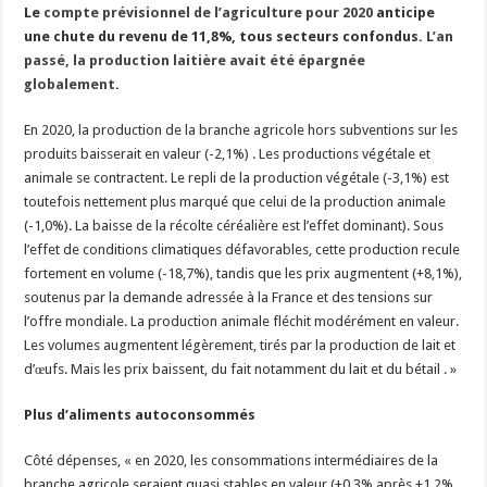
Le
compte prévisionnel de l’agriculture pour 2020
anticipe
une chute du revenu de 11,8%, tous secteurs confondus.
L’an
passé, la production laitière avait été épargnée
globalement
.
En 2020, la production de la branche agricole hors subventions sur les
produits baisserait en valeur (-2,1%) . Les productions végétale et
animale se contractent. Le repli de la production végétale (-3,1%) est
toutefois nettement plus marqué que celui de la production animale
(-1,0%). La baisse de la récolte céréalière est l’effet dominant). Sous
l’effet de conditions climatiques défavorables, cette production recule
fortement en volume (-18,7%), tandis que les prix augmentent (+8,1%),
soutenus par la demande adressée à la France et des tensions sur
l’offre mondiale. La production animale fléchit modérément en valeur.
Les volumes augmentent légèrement, tirés par la production de lait et
d’œufs. Mais les prix baissent, du fait notamment du lait et du bétail . »
Plus d’aliments autoconsommés
Côté dépenses, « en 2020, les consommations intermédiaires de la
branche agricole seraient quasi stables en valeur (+0,3% après +1,2%