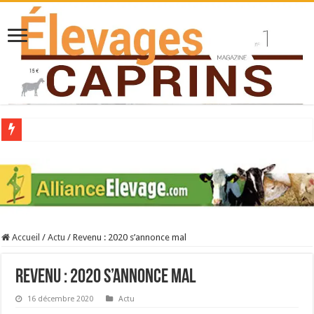
Collecte laitière en hausse
Stress thermique : quelles solutions concrètes pour protéger son troupeau ?
40 ans du Space : une présentation caprine quotidienne
Les chèvres et le stress thermique
Accueil
/
Actu
/
Revenu : 2020 s’annonce mal
La collecte de lait de chèvre confirme son rebond
Revenu : 2020 s’annonce mal
16 décembre 2020
Actu