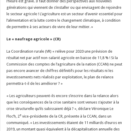
l’heure est grave. Il faut donner des perspectives aux nouvelles
générations qui viennent de s’installer ou qui envisagent de rejoindre
le secteur agricole ! L’agriculture est un secteur d’avenir essentiel pour
l’alimentation et la lutte contre le changement climatique, à condition
de permettre à ses acteurs de vivre de leur métier. »
Le « naufrage agricole » (CR)
La Coordination rurale (VR) « relève pour 2020 une prévision de
résultat net par actif non-salarié agricole en baisse de 11,8 % ! Si la
Commission des comptes de l’agriculture de la nation (CCAN) ne peut
pas encore avancer de chiffres définitifs pour les résultats ni les
investissements nets réalisés par exploitation, le plan de relance
permettra-t-il de les améliorer ? »
« Les agriculteurs peuvent-ils encore s’inscrire dans la relance alors
que les conséquences de la crise sanitaire sont venues s’ajouter à la
crise structurelle qu’ils subissaient déjà ? », déclare Véronique Le
e
Floc’h, 2
vice-présidente de la CR, présente à la CCAN, dans un
communiqué. « Les investissements étaient de 11 milliards d’euros en
2019, un montant quasi équivalent à la décapitalisation annuelle des