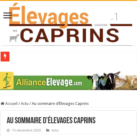
Collecte laitière en hausse
Stress thermique : quelles solutions concrètes pour protéger son troupeau ?
40 ans du Space : une présentation caprine quotidienne
Les chèvres et le stress thermique
Accueil
/
Actu
/
Au sommaire d’Élevages Caprins
La collecte de lait de chèvre confirme son rebond
Au sommaire d’Élevages Caprins
15 décembre 2020
Actu