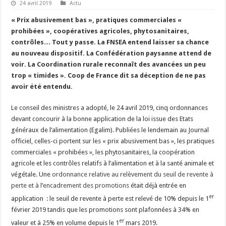
24 avril 2019
Actu
« Prix abusivement bas », pratiques commerciales «
prohibées », coopératives agricoles, phytosanitaires,
contrôles… Tout y passe. La FNSEA entend laisser sa chance
au nouveau dispositif. La Confédération paysanne attend de
voir. La Coordination rurale reconnaît des avancées un peu
trop « timides ». Coop de France dit sa déception de ne pas
avoir été entendu.
Le conseil des ministres a adopté, le 24 avril 2019, cinq ordonnances
devant concourir à la bonne application de la loi issue des Etats
généraux de l’alimentation (Egalim). Publiées le lendemain au Journal
officiel, celles-ci portent sur les « prix abusivement bas », les pratiques
commerciales « prohibées », les phytosanitaires, la coopération
agricole et les contrôles relatifs à l’alimentation et à la santé animale et
végétale. Une
ordonnance relative au relèvement du seuil de revente à
perte et à l’encadrement des promotions
était déjà entrée en
er
application : le seuil de revente à perte est relevé de 10% depuis le 1
février 2019 tandis que les promotions sont plafonnées à 34% en
er
valeur et à 25% en volume depuis le 1
mars 2019.