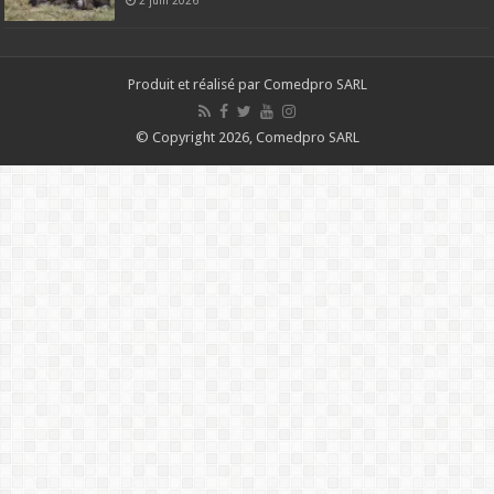
Produit et réalisé par Comedpro SARL
© Copyright 2026, Comedpro SARL