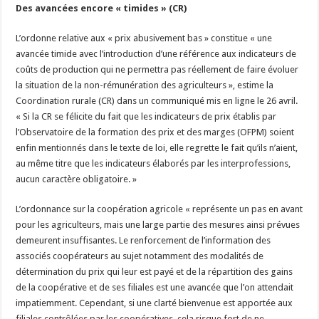
Des avancées encore « timides » (CR)
L’ordonne relative aux « prix abusivement bas » constitue « une
avancée timide avec l’introduction d’une référence aux indicateurs de
coûts de production qui ne permettra pas réellement de faire évoluer
la situation de la non-rémunération des agriculteurs », estime la
Coordination rurale (CR) dans un communiqué mis en ligne le 26 avril.
« Si la CR se félicite du fait que les indicateurs de prix établis par
l’Observatoire de la formation des prix et des marges (OFPM) soient
enfin mentionnés dans le texte de loi, elle regrette le fait qu’ils n’aient,
au même titre que les indicateurs élaborés par les interprofessions,
aucun caractère obligatoire. »
L’ordonnance sur la coopération agricole « représente un pas en avant
pour les agriculteurs, mais une large partie des mesures ainsi prévues
demeurent insuffisantes. Le renforcement de l’information des
associés coopérateurs au sujet notamment des modalités de
détermination du prix qui leur est payé et de la répartition des gains
de la coopérative et de ses filiales est une avancée que l’on attendait
impatiemment. Cependant, si une clarté bienvenue est apportée aux
filiales contrôlées par les coopératives, cela risque fort de ne