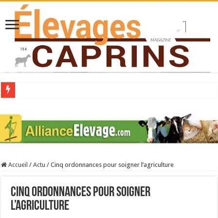
Collecte laitière en hausse
Stress thermique : quelles solutions concrètes pour protéger son troupeau ?
40 ans du Space : une présentation caprine quotidienne
Les chèvres et le stress thermique
Accueil
/
Actu
/
Cinq ordonnances pour soigner l’agriculture
La collecte de lait de chèvre confirme son rebond
Cinq ordonnances pour soigner
l’agriculture