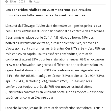
25 juin 2021
Actu
Les contrôles réalisés en 2020 montrent que 79% des
nouvelles installations de traite sont conformes.
L’Institut de l’élevage (Idele) vient de mettre en ligne les
principaux
résultats 2020
issus du dispositif national de contrôle des machines
(1)
à traire mis en place par le Cofit
. En élevage bovin, 79% des
nouvelles installations de traite, qu’elles soient neuves, rénovées ou
d’occasion, sont conformes au référentiel
Certi’Traite
– c’est 78% en
ovin et 54% en caprin. Toutes espèces confondues, le taux de
conformité atteint 83% pour les installations neuves, 68% en occasion
et 57% en rénovation. De grosses différences apparaissent selon les
types d’installations : robot (90% de conformité), manège intérieur
(74%), épi 50° (68%), manège extérieur (64%), traite arrière 90° (63%),
épi 30° (54%), lactoduc (32%), tandem (25%). Toutes espèces
confondues toujours, près de 70% des nouvelles installations
(Certi’Traite) contrôlées en 2020 ont porté sur des robots – c’est donc
supérieur encore en élevage bovin.
En vache laitière, les meilleurs taux de satisfaction sont obtenus sur le