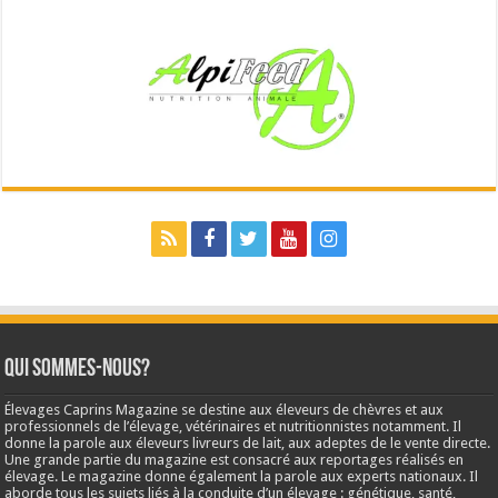
Qui sommes-nous?
Élevages Caprins Magazine se destine aux éleveurs de chèvres et aux
professionnels de l’élevage, vétérinaires et nutritionnistes notamment. Il
donne la parole aux éleveurs livreurs de lait, aux adeptes de le vente directe.
Une grande partie du magazine est consacré aux reportages réalisés en
élevage. Le magazine donne également la parole aux experts nationaux. Il
aborde tous les sujets liés à la conduite d’un élevage : génétique, santé,