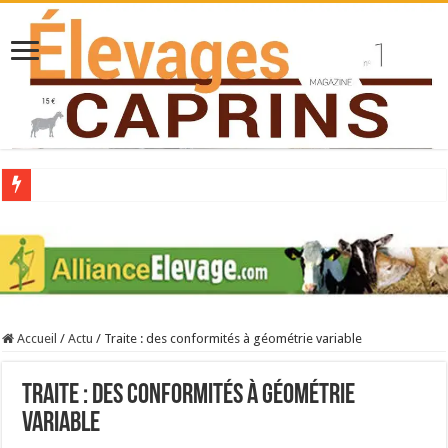
Collecte laitière en hausse
Stress thermique : quelles solutions concrètes pour protéger son troupeau ?
40 ans du Space : une présentation caprine quotidienne
Les chèvres et le stress thermique
Accueil
/
Actu
/
Traite : des conformités à géométrie variable
La collecte de lait de chèvre confirme son rebond
Traite : des conformités à géométrie
variable