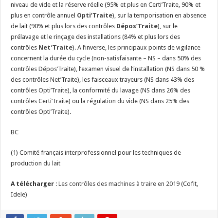
niveau de vide et la réserve réelle (95% et plus en Certi’Traite, 90% et
plus en contrôle annuel
Opti’Traite
), sur la temporisation en absence
de lait (90% et plus lors des contrôles
Dépos’Traite
), sur le
prélavage et le rinçage des installations (84% et plus lors des
contrôles
Net’Traite
). A l’inverse, les principaux points de vigilance
concernent la durée du cycle (non-satisfaisante – NS – dans 50% des
contrôles Dépos’Traite), l’examen visuel de l’installation (NS dans 50 %
des contrôles Net’Traite), les faisceaux trayeurs (NS dans 43% des
contrôles Opti’Traite), la conformité du lavage (NS dans 26% des
contrôles Certi’Traite) ou la régulation du vide (NS dans 25% des
contrôles Opti’Traite).
BC
(1) Comité français interprofessionnel pour les techniques de
production du lait
A télécharger
:
Les contrôles des machines à traire en 2019
(Cofit,
Idele)