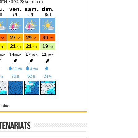
oblue
tenariats