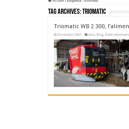
Accueil
/
Étiquette :
triomatic
Tag Archives:
triomatic
Triomatic WB 2 300, l’alimen
24 octobre 2020
Actu
,
Blog
,
Publi-informati