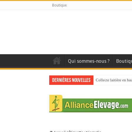
Boutique
Qui sommes-nous ?
Boutiq
Dernières nouvelles
Collecte laitière en ha
Stress thermique : que
40 ans du Space : une 
Les chèvres et le stres
La collecte de lait de