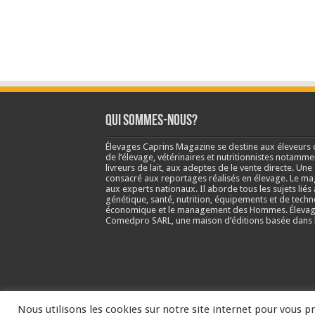
Qui sommes-nous?
Élevages Caprins Magazine se destine aux éleveurs 
de l’élevage, vétérinaires et nutritionnistes notamme
livreurs de lait, aux adeptes de le vente directe. Un
consacré aux reportages réalisés en élevage. Le m
aux experts nationaux. Il aborde tous les sujets liés 
génétique, santé, nutrition, équipements et de techn
économique et le management des Hommes. Élevage
Comedpro SARL, une maison d’éditions basée dans l
Nous utilisons les cookies sur notre site internet pour vous pr