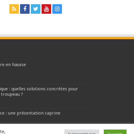
ière en hausse
que : quelles solutions concrètes pour
 troupeau ?
ce : une présentation caprine
te,