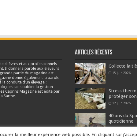
Articles récents
de chèvres et aux professionnels
Collecte lait
nt. Il donne la parole aux éleveurs
e grande partie du magazine est
15 juin 2026
agazine donne également la parole
à la conduite d’un élevage :
ologies sans oublier la gestion
Stress thermi
s Caprins Magazine est édité par
a Sarthe.
protéger son
12 juin 2026
40 ans du Spa
quotidienne
2 juin 2026
ocurer la meilleur expérience web possible. En cliquant sur j'accep