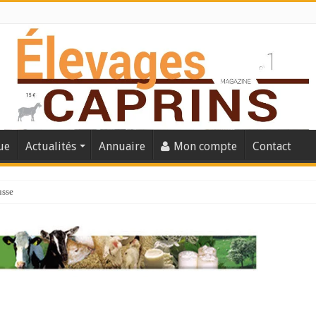
ue
Actualités
Annuaire
Mon compte
Contact
usse
lles solutions concrètes pour protéger son troupeau ?
présentation caprine quotidienne
s thermique
 chèvre confirme son rebond