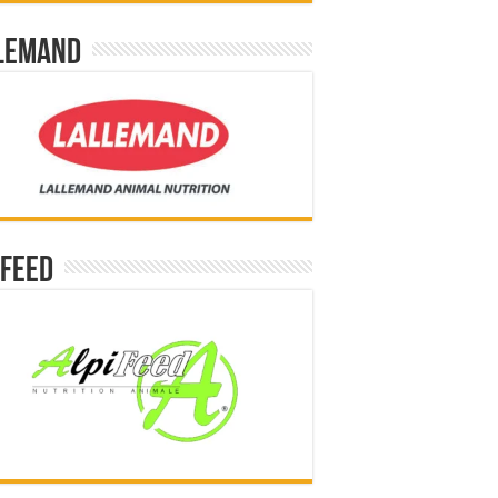
lemand
ifeed