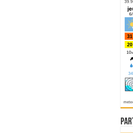
mete
Par