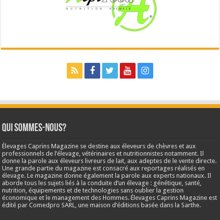
Qui sommes-nous?
Élevages Caprins Magazine se destine aux éleveurs de chèvres et aux
professionnels de l’élevage, vétérinaires et nutritionnistes notamment. Il
donne la parole aux éleveurs livreurs de lait, aux adeptes de le vente directe.
Une grande partie du magazine est consacré aux reportages réalisés en
élevage. Le magazine donne également la parole aux experts nationaux. Il
aborde tous les sujets liés à la conduite d’un élevage : génétique, santé,
nutrition, équipements et de technologies sans oublier la gestion
économique et le management des Hommes. Élevages Caprins Magazine est
édité par Comedpro SARL, une maison d’éditions basée dans la Sarthe.