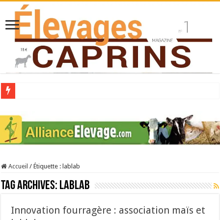
Collecte laitière en hausse
Stress thermique : quelles solutions concrètes pour protéger son troupeau ?
40 ans du Space : une présentation caprine quotidienne
Les chèvres et le stress thermique
Accueil
/
Étiquette :
lablab
La collecte de lait de chèvre confirme son rebond
Tag Archives:
lablab
Innovation fourragère : association maïs et