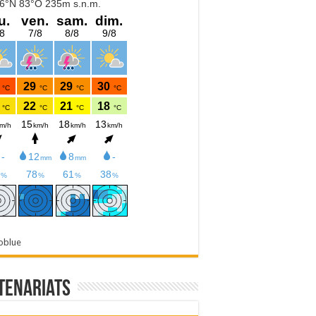
oblue
tenariats