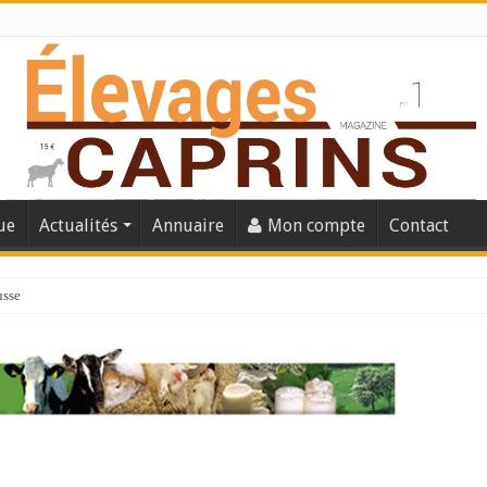
ue
Actualités
Annuaire
Mon compte
Contact
usse
lles solutions concrètes pour protéger son troupeau ?
présentation caprine quotidienne
s thermique
 chèvre confirme son rebond