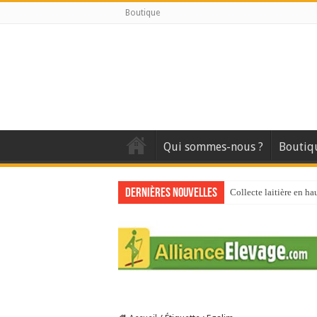
Boutique
Qui sommes-nous ?
Boutiq
Dernières nouvelles
Collecte laitière en ha
Stress thermique : que
40 ans du Space : une 
Les chèvres et le stres
La collecte de lait de