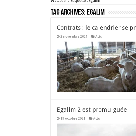
Accueil
/
Étiquette :
Egalim
Tag Archives:
Egalim
Contrats : le calendrier se p
2 novembre 2021
Actu
Egalim 2 est promulguée
19 octobre 2021
Actu