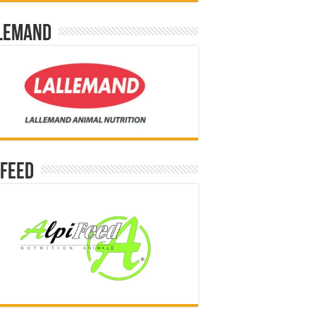
lemand
ifeed