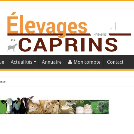
ue
Actualités
Annuaire
Mon compte
Contact
usse
lles solutions concrètes pour protéger son troupeau ?
présentation caprine quotidienne
s thermique
 chèvre confirme son rebond