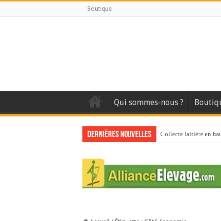
Boutique
Qui sommes-nous ?
Boutiq
Dernières nouvelles
Collecte laitière en ha
Stress thermique : que
40 ans du Space : une 
Les chèvres et le stres
La collecte de lait de