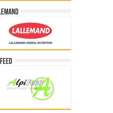
lemand
ifeed