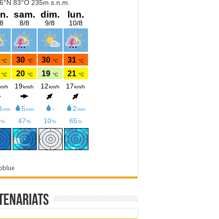
oblue
tenariats