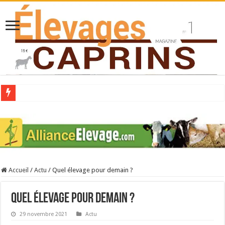
Collecte laitière en hausse
Stress thermique : quelles solutions concrètes pour protéger son troupeau ?
40 ans du Space : une présentation caprine quotidienne
Les chèvres et le stress thermique
Accueil
/
Actu
/
Quel élevage pour demain ?
La collecte de lait de chèvre confirme son rebond
Quel élevage pour demain ?
29 novembre 2021
Actu