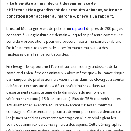
« Le bien-être animal devrait devenir un axe de
différenciation grandissant des produits animaux, voire une
condition pour accéder au marché », prévoit un rapport.
L’Institut Montaigne vient de publier un
rapport
de près de 200 pages
consacré à « L’agriculture de demain », lequel se présente comme une
série de « propositions pour une souveraineté alimentaire durable ».
De très nombreux aspects de la performance mais aussi des
faiblesses de la France sont abordés.
En élevage, le rapport met l’accent sur « un souci grandissant de la
santé et du bien-être des animaux » alors même que « la France risque
de manquer de professionnels vétérinaires dans les élevages à courte
échéance. On constate des « déserts vétérinaires » dans 40
départements compte tenu de la diminution du nombre de
vétérinaires ruraux (-15 % en cinq ans). Plus de 75 % des vétérinaires
actuellement en exercice en France exercent sur les animaux de
compagnie. Cette tendance pourrait devenir plus critique demain car
les jeunes praticiens exercent davantage en ville et privilégient les
soins des animaux de compagnie ou des équins. Cette démographie
vétérinaire est une préoccupation pour le devenir des élevages bovins