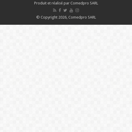
Produit et réalisé par Comedpro SARL
© Copyright 2026, Comedpro SARL