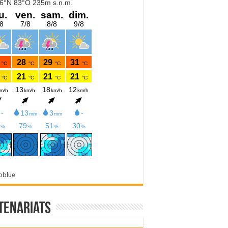
oblue
tenariats