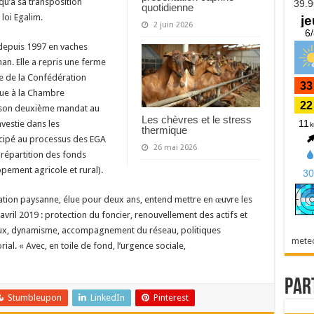
qu’à sa transposition
quotidienne
 loi Egalim.
2 juin 2026
 depuis 1997 en vaches
han. Elle a repris une ferme
re de la Confédération
lue à la Chambre
t son deuxième mandat au
Les chèvres et le stress
nvestie dans les
thermique
ticipé au processus des EGA
26 mai 2026
 répartition des fonds
pement agricole et rural).
ation paysanne, élue pour deux ans, entend mettre en œuvre les
avril 2019 : protection du foncier, renouvellement des actifs et
eux, dynamisme, accompagnement du réseau, politiques
mete
ial. « Avec, en toile de fond, l’urgence sociale,
Par
Stumbleupon
LinkedIn
Pinterest