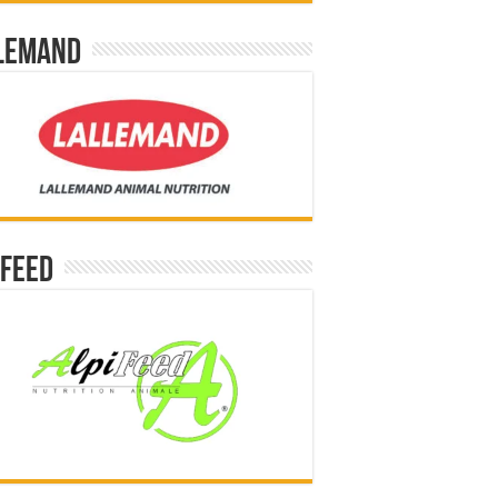
lemand
ifeed