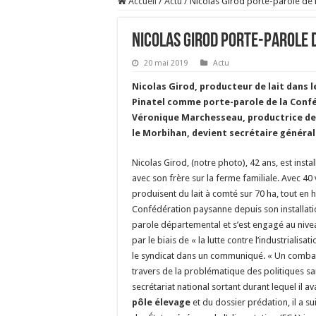
Accueil
/
Actu
/
Nicolas Girod porte-parole de 
Nicolas Girod porte-parole d
20 mai 2019
Actu
Nicolas Girod, producteur de lait dans l
Pinatel comme porte-parole de la Conf
Véronique Marchesseau, productrice de
le Morbihan, devient secrétaire général
Nicolas Girod, (notre photo), 42 ans, est inst
avec son frère sur la ferme familiale. Avec 40
produisent du lait à comté sur 70 ha, tout en 
Confédération paysanne depuis son installatio
parole départemental et s’est engagé au nive
par le biais de « la lutte contre l’industrialisat
le syndicat dans un communiqué. « Un combat 
travers de la problématique des politiques s
secrétariat national sortant durant lequel il av
pôle élevage
et du dossier prédation, il a s