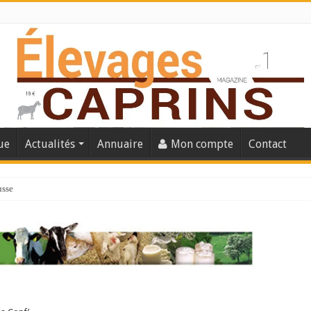
ue
Actualités
Annuaire
Mon compte
Contact
usse
lles solutions concrètes pour protéger son troupeau ?
présentation caprine quotidienne
s thermique
 chèvre confirme son rebond