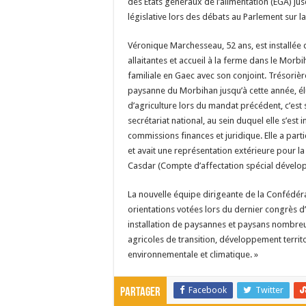
des États généraux de l’alimentation (EGA) jus
législative lors des débats au Parlement sur la
Véronique Marchesseau, 52 ans, est installée
allaitantes et accueil à la ferme dans le Morbi
familiale en Gaec avec son conjoint. Trésoriè
paysanne du Morbihan jusqu’à cette année, é
d’agriculture lors du mandat précédent, c’es
secrétariat national, au sein duquel elle s’est i
commissions finances et juridique. Elle a par
et avait une représentation extérieure pour la
Casdar (Compte d’affectation spécial dévelop
La nouvelle équipe dirigeante de la Confédér
orientations votées lors du dernier congrès d’
installation de paysannes et paysans nombr
agricoles de transition, développement territor
environnementale et climatique. »
Facebook
Twitter
Partager