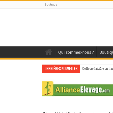
Boutique
Qui sommes-nous ?
Boutiq
Dernières nouvelles
Collecte laitière en ha
Stress thermique : que
40 ans du Space : une 
Les chèvres et le stres
La collecte de lait de