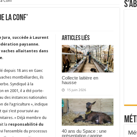
la Conf’
S’a
e la Conf’
Articles liés
e Jura, succède à Laurent
édération paysanne.
 vaches allaitantes dans
e.
allé depuis 18 ans en Gaec
 vaches montbéliardes, ils
Collecte laitière en
hausse
herbe. Syndiqué à la
15 juin 2026
n en 2001, il a été porte-
au des instances nationales
ion de l’agriculture », indique
qui s’est poursuivi au
Mét
anitaires. » Déjà membre du
ait la
responsabilité du
40 ans du Space : une
uivi l’ensemble du processus
présentation caprine