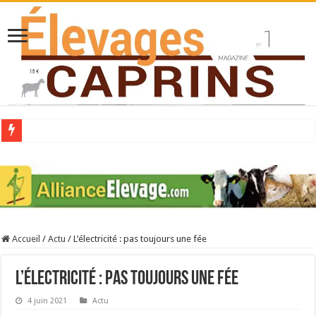
Collecte laitière en hausse
Stress thermique : quelles solutions concrètes pour protéger son troupeau ?
40 ans du Space : une présentation caprine quotidienne
Les chèvres et le stress thermique
Accueil
/
Actu
/
L’électricité : pas toujours une fée
La collecte de lait de chèvre confirme son rebond
L’électricité : pas toujours une fée
4 juin 2021
Actu