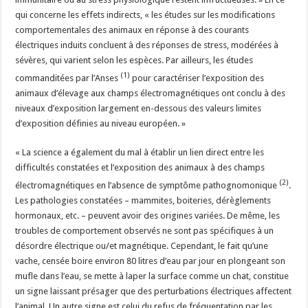
qui concerne les effets indirects, « les études sur les modifications
comportementales des animaux en réponse à des courants
électriques induits concluent à des réponses de stress, modérées à
sévères, qui varient selon les espèces. Par ailleurs, les études
(1)
commanditées par l’Anses
pour caractériser l’exposition des
animaux d’élevage aux champs électromagnétiques ont conclu à des
niveaux d’exposition largement en-dessous des valeurs limites
d’exposition définies au niveau européen. »
« La science a également du mal à établir un lien direct entre les
difficultés constatées et l’exposition des animaux à des champs
(2)
électromagnétiques en l’absence de symptôme pathognomonique
.
Les pathologies constatées – mammites, boiteries, dérèglements
hormonaux, etc. – peuvent avoir des origines variées. De même, les
troubles de comportement observés ne sont pas spécifiques à un
désordre électrique ou/et magnétique. Cependant, le fait qu’une
vache, censée boire environ 80 litres d’eau par jour en plongeant son
mufle dans l’eau, se mette à laper la surface comme un chat, constitue
un signe laissant présager que des perturbations électriques affectent
l’animal. Un autre signe est celui du refus de fréquentation par les