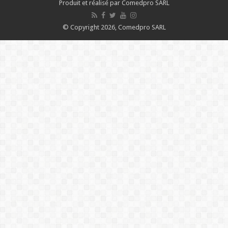
Produit et réalisé par Comedpro SARL
© Copyright 2026, Comedpro SARL