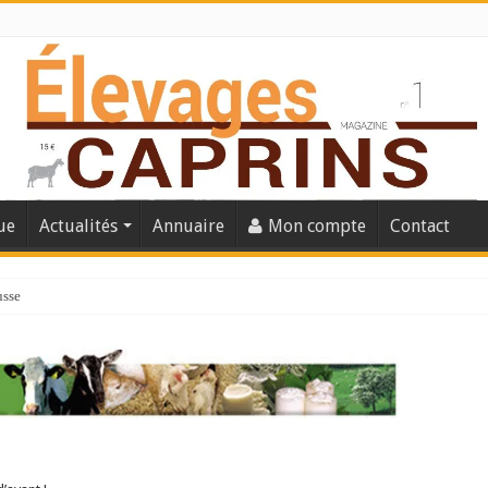
ue
Actualités
Annuaire
Mon compte
Contact
usse
lles solutions concrètes pour protéger son troupeau ?
présentation caprine quotidienne
s thermique
 chèvre confirme son rebond