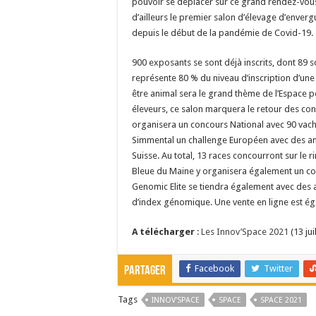
pouvoir se déplacer sur ce grand rendez-vous
d’ailleurs le premier salon d’élevage d’envergu
depuis le début de la pandémie de Covid-19.
900 exposants se sont déjà inscrits, dont 89 
représente 80 % du niveau d’inscription d’une
être animal sera le grand thème de l’Espace p
éleveurs, ce salon marquera le retour des co
organisera un concours National avec 90 vaches
Simmental un challenge Européen avec des a
Suisse. Au total, 13 races concourront sur le 
Bleue du Maine y organisera également un con
Genomic Elite se tiendra également avec des 
d’index génomique. Une vente en ligne est é
A télécharger
:
Les Innov’Space 2021
(13 jui
Facebook
Twitter
Partager
Tags
INNOV'SPACE
SPACE
SPACE 2021