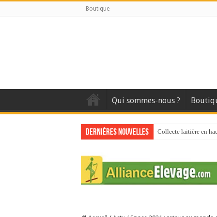
Boutique
Qui sommes-nous ?
Boutiq
Dernières nouvelles
Collecte laitière en ha
Stress thermique : que
40 ans du Space : une 
Les chèvres et le stres
La collecte de lait de