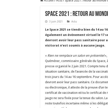
Accueil
/
Actu
/
Space 2021 : retour au monde d
Space 2021 : retour au monde
3 juin 2021
Actu
Le Space 2021 se tiendra bien du 14 au 
également un événement virtuel le 17 s
devront avoir leur pass sanitaire pour a
visitorat n’est soumis à aucune jauge.
«
Rien ne remplace un salon en présentiel
»,
Quéméner, commissaire générale du Space, à 
presse organisé le 2 juin 2021. Compte tenu de
situation sanitaire, de l’avancée de la vaccinat
trois jours du 14 au 16 septembre. Pour accéde
devront avoir leur pass sanitaire. Ce documen
ou électronique, il atteste de la preuve d’un te
certificat de vaccination et/ou le certificat d
jauge ne sera fixée pour la tenue du salon. L
reste toutefois incertaine même si les déléga