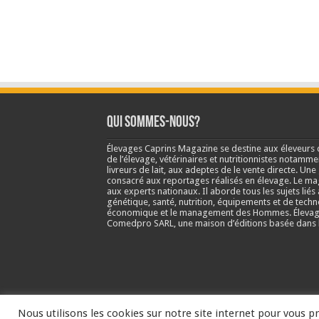
Qui sommes-nous?
Élevages Caprins Magazine se destine aux éleveurs 
de l’élevage, vétérinaires et nutritionnistes notamme
livreurs de lait, aux adeptes de le vente directe. Un
consacré aux reportages réalisés en élevage. Le m
aux experts nationaux. Il aborde tous les sujets liés 
génétique, santé, nutrition, équipements et de techn
économique et le management des Hommes. Élevage
Comedpro SARL, une maison d’éditions basée dans l
Nous utilisons les cookies sur notre site internet pour vous pr