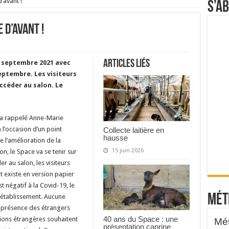
’avant !
S’a
 d’avant !
Articles liés
16 septembre 2021 avec
eptembre. Les visiteurs
ccéder au salon. Le
 a rappelé Anne-Marie
l’occasion d’un point
Collecte laitière en
hausse
 l’amélioration de la
15 juin 2026
ion, le Space va se tenir sur
r au salon, les visiteurs
t existe en version papier
st négatif à la Covid-19, le
Mét
e rétablissement. Aucune
a présence des étrangers
40 ans du Space : une
tions étrangères souhaitent
présentation caprine