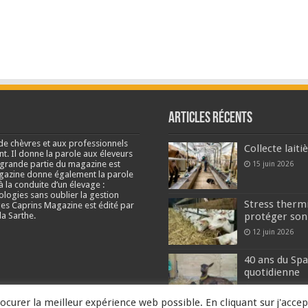
Articles récents
de chèvres et aux professionnels
Collecte lait
nt. Il donne la parole aux éleveurs
e grande partie du magazine est
15 juin 2026
agazine donne également la parole
à la conduite d’un élevage :
ologies sans oublier la gestion
Stress thermi
s Caprins Magazine est édité par
a Sarthe.
protéger son
12 juin 2026
40 ans du Spa
quotidienne
2 juin 2026
ocurer la meilleur expérience web possible. En cliquant sur j'accep