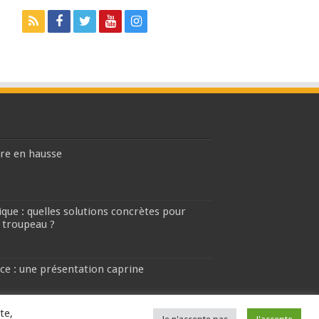
ière en hausse
que : quelles solutions concrètes pour
 troupeau ?
ce : une présentation caprine
te,