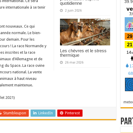
 international. Ce sera
quotidienne
re internationale à se tenir
2 juin 2026
sont nouveaux. Ce qui
 année normale. Le bien-
our demain. Pour les
ncours ! La race Normande y
Les chèvres et le stress
 inscrites et la race
thermique
nimaux d’Allemagne et de
26 mai 2026
ring du Space. La race ovine
cours national. La vente
animaux à haut niveau
galement maintenue.
llet 2021)
mete
Stumbleupon
LinkedIn
Pinterest
Par