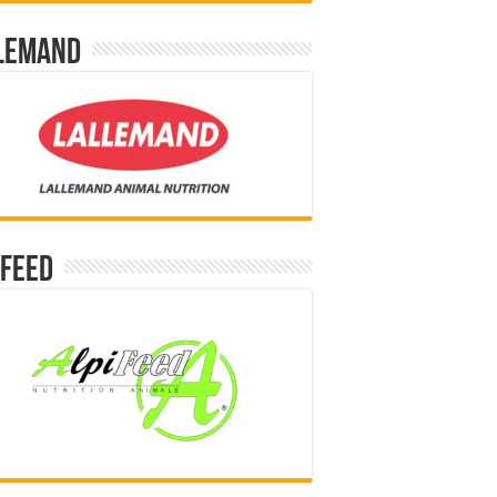
lemand
ifeed