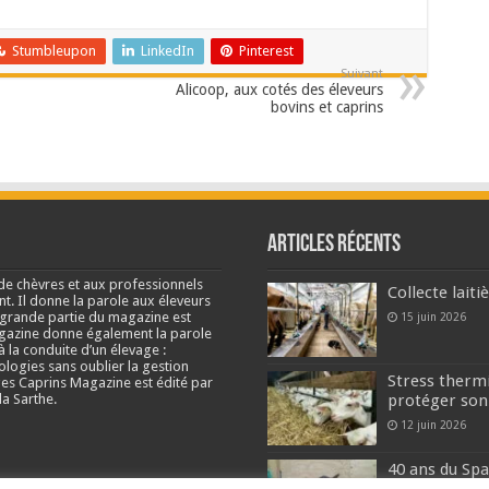
Stumbleupon
LinkedIn
Pinterest
Suivant
Alicoop, aux cotés des éleveurs
bovins et caprins
Articles récents
de chèvres et aux professionnels
Collecte lait
nt. Il donne la parole aux éleveurs
e grande partie du magazine est
15 juin 2026
agazine donne également la parole
à la conduite d’un élevage :
ologies sans oublier la gestion
Stress thermi
s Caprins Magazine est édité par
a Sarthe.
protéger son
12 juin 2026
40 ans du Spa