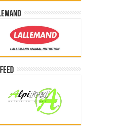
lemand
ifeed