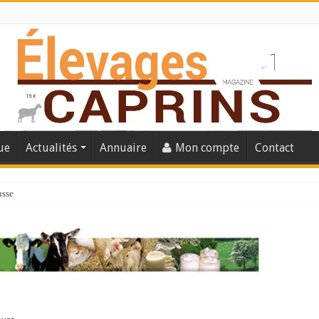
ue
Actualités
Annuaire
Mon compte
Contact
usse
lles solutions concrètes pour protéger son troupeau ?
présentation caprine quotidienne
s thermique
 chèvre confirme son rebond