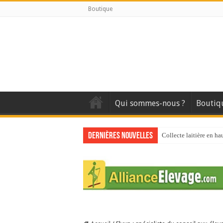
Boutique
Qui sommes-nous ?
Boutiq
Dernières nouvelles
Collecte laitière en ha
Stress thermique : que
40 ans du Space : une 
Les chèvres et le stres
La collecte de lait de