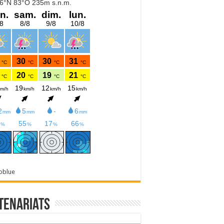
oblue
tenariats