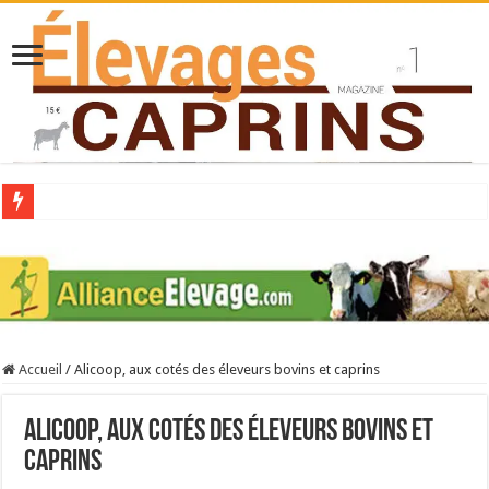
Collecte laitière en hausse
Stress thermique : quelles solutions concrètes pour protéger son troupeau ?
40 ans du Space : une présentation caprine quotidienne
Les chèvres et le stress thermique
Accueil
/
Alicoop, aux cotés des éleveurs bovins et caprins
La collecte de lait de chèvre confirme son rebond
Alicoop, aux cotés des éleveurs bovins et
caprins