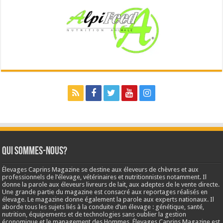
Qui sommes-nous?
Élevages Caprins Magazine se destine aux éleveurs de chèvres et aux
professionnels de l’élevage, vétérinaires et nutritionnistes notamment. Il
donne la parole aux éleveurs livreurs de lait, aux adeptes de le vente directe.
Une grande partie du magazine est consacré aux reportages réalisés en
élevage. Le magazine donne également la parole aux experts nationaux. Il
aborde tous les sujets liés à la conduite d’un élevage : génétique, santé,
nutrition, équipements et de technologies sans oublier la gestion
économique et le management des Hommes. Élevages Caprins Magazine est