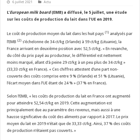
6 juillet 2021
Actu
L’
European milk board
(EMB) a diffusé, le 5 juillet, une
étude
sur les coûts de production du lait dans l’UE
en 2019.
(1)
Le coût de production moyen du lait dans les huit pays
analysés par
(2)
l’EMB
s’échelonne de 34 ct/kg (Irlande) à 59 ct/kg (Lituanie), la
France arrivant en deuxième position avec 52,5 ct/kg. « En revanche,
du côté du prix payé au producteur, le différentiel est nettement
moins marqué, allant d’à peine 29 ct/kg à un peu plus de 34 ct/kg »
(33,33 ct/kg en France). « Ces chiffres attestent d’une part non-
couverte des coûts comprise entre 9 % (Irlande) et 51 % (Lituanie),
l’écart moyen dans l’UE étant de 24 % » (37 % en France).
Selon l’EMB, « les coûts de production du lait en France ont augmenté
pour atteindre 52,54 ct/kg en 2019. Cette augmentation est
principalement due au paramètre des revenus, mais aussi à une
hausse significative du coût des aliments par rapport à 2017. Le prix
moyen du lait en 2019 n’était que de 33,33 ct/kg. Ainsi, 37 % des coûts
de production n’étaient pas couverts. »