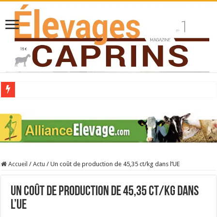
Collecte laitière en hausse
Stress thermique : quelles solutions concrètes pour protéger son troupeau ?
40 ans du Space : une présentation caprine quotidienne
Les chèvres et le stress thermique
Accueil
/
Actu
/
Un coût de production de 45,35 ct/kg dans l’UE
La collecte de lait de chèvre confirme son rebond
Un coût de production de 45,35 ct/kg dans
l’UE