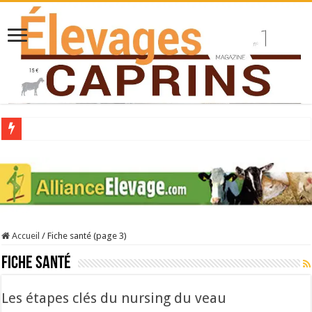
Collecte laitière en hausse
Stress thermique : quelles solutions concrètes pour protéger son troupeau ?
40 ans du Space : une présentation caprine quotidienne
Les chèvres et le stress thermique
Accueil
/
Fiche santé (page 3)
La collecte de lait de chèvre confirme son rebond
Fiche santé
Les étapes clés du nursing du veau