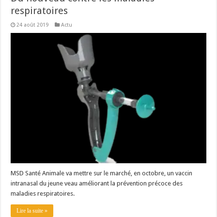
respiratoires
24 août 2019
Actu
MSD Santé Animale va mettre sur le marché, en octobre, un vaccin
intranasal du jeune veau améliorant la prévention précoce des
maladies respiratoires.
Lire la suite »