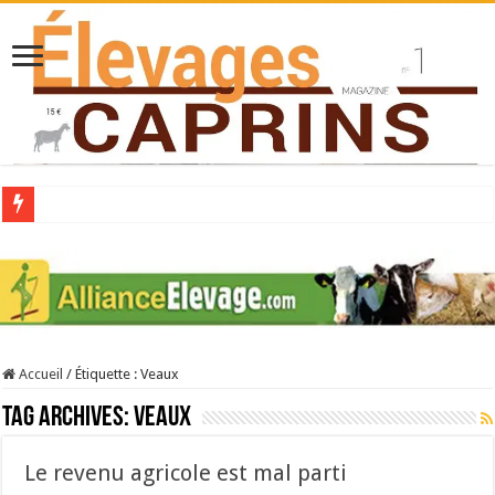
Collecte laitière en hausse
Stress thermique : quelles solutions concrètes pour protéger son troupeau ?
40 ans du Space : une présentation caprine quotidienne
Les chèvres et le stress thermique
Accueil
/
Étiquette :
Veaux
La collecte de lait de chèvre confirme son rebond
Tag Archives:
Veaux
Le revenu agricole est mal parti