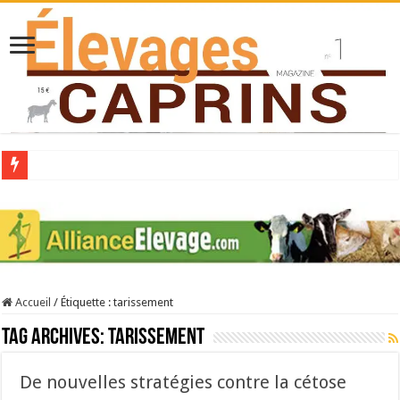
Collecte laitière en hausse
Stress thermique : quelles solutions concrètes pour protéger son troupeau ?
40 ans du Space : une présentation caprine quotidienne
Les chèvres et le stress thermique
Accueil
/
Étiquette :
tarissement
La collecte de lait de chèvre confirme son rebond
Tag Archives:
tarissement
De nouvelles stratégies contre la cétose