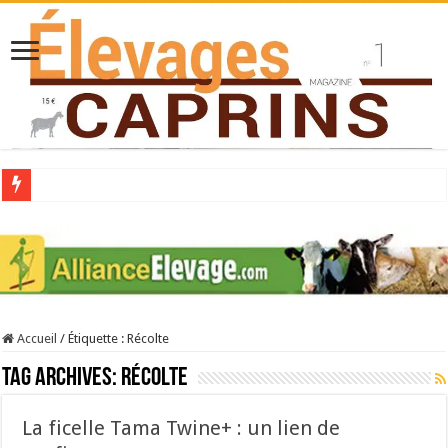
Collecte laitière en hausse
Stress thermique : quelles solutions concrètes pour protéger son troupeau ?
40 ans du Space : une présentation caprine quotidienne
Les chèvres et le stress thermique
Accueil
/
Étiquette :
Récolte
La collecte de lait de chèvre confirme son rebond
Tag Archives:
Récolte
La ficelle Tama Twine+ : un lien de