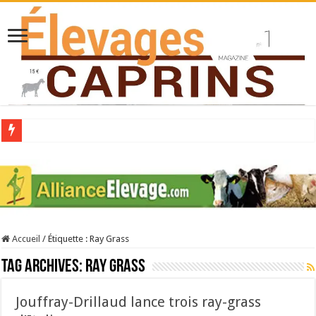
Collecte laitière en hausse
Stress thermique : quelles solutions concrètes pour protéger son troupeau ?
40 ans du Space : une présentation caprine quotidienne
Les chèvres et le stress thermique
Accueil
/
Étiquette :
Ray Grass
La collecte de lait de chèvre confirme son rebond
Tag Archives:
Ray Grass
Jouffray-Drillaud lance trois ray-grass