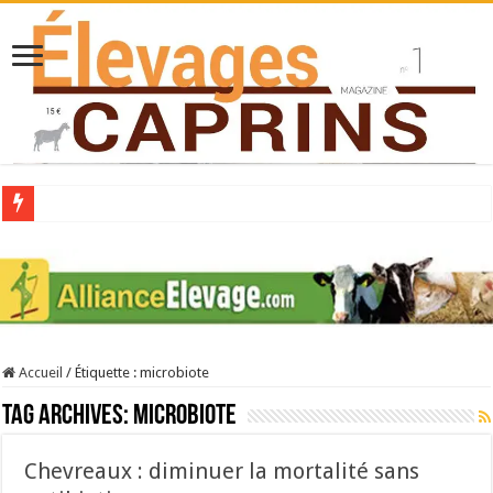
Collecte laitière en hausse
Stress thermique : quelles solutions concrètes pour protéger son troupeau ?
40 ans du Space : une présentation caprine quotidienne
Les chèvres et le stress thermique
Accueil
/
Étiquette :
microbiote
La collecte de lait de chèvre confirme son rebond
Tag Archives:
microbiote
Chevreaux : diminuer la mortalité sans