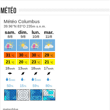
Météo
meteoblue