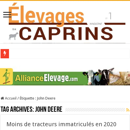
Collecte laitière en hausse
Stress thermique : quelles solutions concrètes pour protéger son troupeau ?
40 ans du Space : une présentation caprine quotidienne
Les chèvres et le stress thermique
Accueil
/
Étiquette :
John Deere
La collecte de lait de chèvre confirme son rebond
Tag Archives:
John Deere
Moins de tracteurs immatriculés en 2020