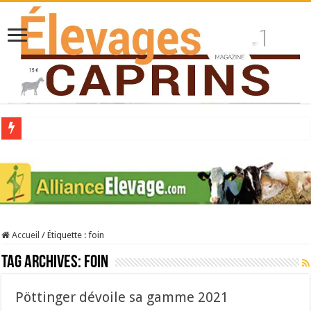
Collecte laitière en hausse
Stress thermique : quelles solutions concrètes pour protéger son troupeau ?
40 ans du Space : une présentation caprine quotidienne
Les chèvres et le stress thermique
Accueil
/
Étiquette :
foin
La collecte de lait de chèvre confirme son rebond
Tag Archives:
foin
Pöttinger dévoile sa gamme 2021