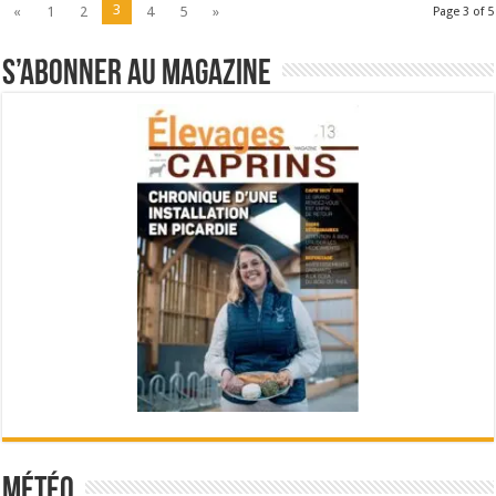
3
«
1
2
4
5
»
Page 3 of 5
S’abonner au magazine
Météo