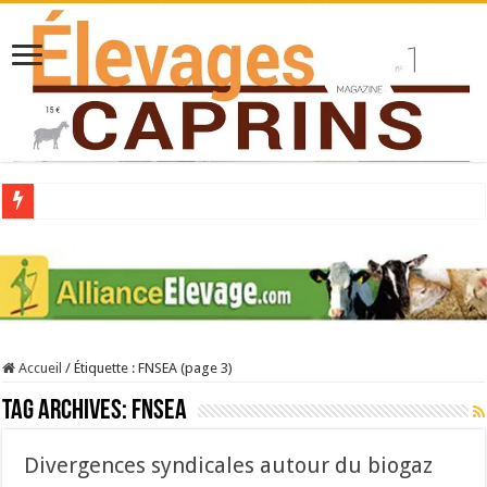
Collecte laitière en hausse
Stress thermique : quelles solutions concrètes pour protéger son troupeau ?
40 ans du Space : une présentation caprine quotidienne
Les chèvres et le stress thermique
Accueil
/
Étiquette :
FNSEA
(page 3)
La collecte de lait de chèvre confirme son rebond
Tag Archives:
FNSEA
Divergences syndicales autour du biogaz