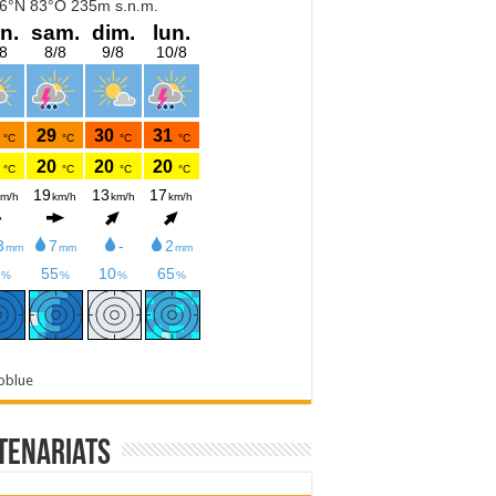
oblue
tenariats