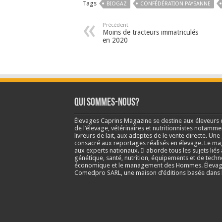
Tags
BIOGAZ
CONFÉDÉRATION PAYSANNE
Précédent
Moins de tracteurs immatriculés
en 2020
Qui sommes-nous?
Élevages Caprins Magazine se destine aux éleveurs 
de l’élevage, vétérinaires et nutritionnistes notamme
livreurs de lait, aux adeptes de le vente directe. Un
consacré aux reportages réalisés en élevage. Le m
aux experts nationaux. Il aborde tous les sujets liés 
génétique, santé, nutrition, équipements et de techn
économique et le management des Hommes. Élevage
Comedpro SARL, une maison d’éditions basée dans l