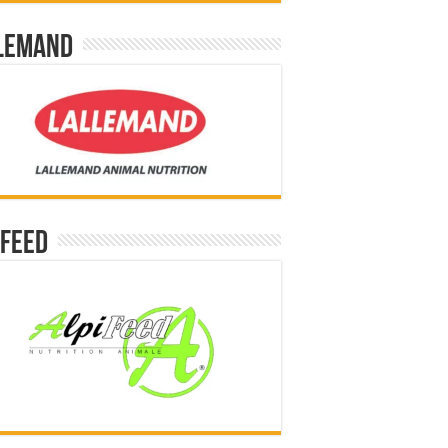
lemand
ifeed