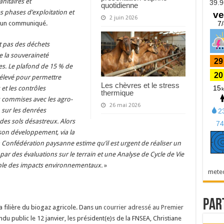
anitaires et
quotidienne
phases d’exploitation et
2 juin 2026
ns un communiqué.
t pas des déchets
e la souveraineté
nes. Le plafond de 15 % de
 élevé pour permettre
Les chèvres et le stress
et les contrôles
thermique
s commises avec les agro-
26 mai 2026
 sur les denrées
des sols désastreux. Alors
 son développement, via la
 Confédération paysanne estime qu’il est urgent de réaliser un
ar des évaluations sur le terrain et une Analyse de Cycle de Vie
ble des impacts environnementaux.
»
mete
Par
la filière du biogaz agricole. Dans un
courrier adressé au Premier
du public le 12 janvier, les président(e)s de la FNSEA, Christiane