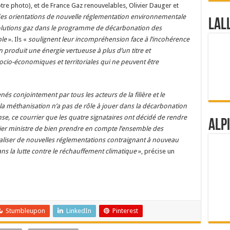
otre photo), et de France Gaz renouvelables, Olivier Dauger et
es orientations de nouvelle réglementation environnementale
Lal
solutions gaz dans le programme de décarbonation des
ble
». Ils «
soulignent leur incompréhension face à l’incohérence
produit une énergie vertueuse à plus d’un titre et
cio-économiques et territoriales qui ne peuvent être
 conjointement par tous les acteurs de la filière et le
 méthanisation n’a pas de rôle à jouer dans la décarbonation
se, ce courrier que les quatre signataires ont décidé de rendre
Alp
ier ministre de bien prendre en compte l’ensemble des
naliser de nouvelles réglementations contraignant à nouveau
dans la lutte contre le réchauffement climatique
», précise un
Stumbleupon
LinkedIn
Pinterest