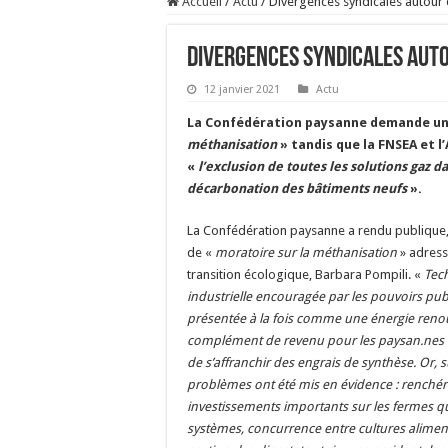
Accueil
/
Actu
/
Divergences syndicales autour
Divergences syndicales auto
12 janvier 2021
Actu
La Confédération paysanne demande u
méthanisation
» tandis que la FNSEA et 
«
l’exclusion de toutes les solutions gaz 
décarbonation des bâtiments neufs
».
La Confédération paysanne a rendu publique,
de «
moratoire sur la méthanisation
» adressé
transition écologique, Barbara Pompili. «
Tec
industrielle encouragée par les pouvoirs publ
présentée à la fois comme une énergie ren
complément de revenu pour les paysan.nes 
de s’affranchir des engrais de synthèse. Or, 
problèmes ont été mis en évidence : renchér
investissements importants sur les fermes qui
systèmes, concurrence entre cultures aliment