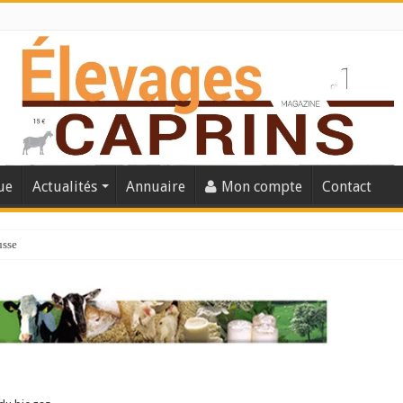
ue
Actualités
Annuaire
Mon compte
Contact
usse
lles solutions concrètes pour protéger son troupeau ?
présentation caprine quotidienne
s thermique
 chèvre confirme son rebond