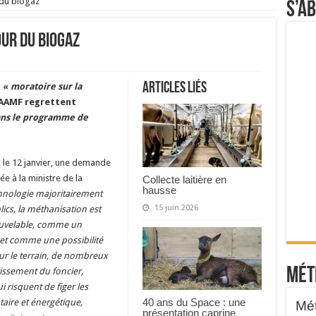
 du biogaz
S’a
ur du biogaz
Articles liés
n «
moratoire sur la
l’AAMF regrettent
dans le programme de
 le 12 janvier, une demande
e à la ministre de la
Collecte laitière en
hausse
hnologie majoritairement
15 juin 2026
ics, la méthanisation est
ouvelable, comme un
et comme une possibilité
sur le terrain, de nombreux
Mét
issement du foncier,
 risquent de figer les
40 ans du Space : une
aire et énergétique,
présentation caprine