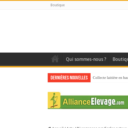
Boutique
Qui sommes-nous ?
Boutiq
Dernières nouvelles
Collecte laitière en ha
Stress thermique : que
40 ans du Space : une 
Les chèvres et le stres
La collecte de lait de