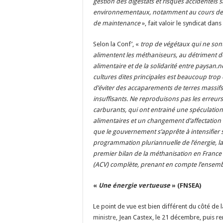
gestion des digestats et risques accidentels s
environnementaux, notamment au cours des 
de maintenance
», fait valoir le syndicat da
Selon la Conf’, «
trop de végétaux qui ne son
alimentent les méthaniseurs, au détriment d
alimentaire et de la solidarité entre paysan.
cultures dites principales est beaucoup trop
d’éviter des accaparements de terres massifs 
insuffisants. Ne reproduisons pas les erreur
carburants, qui ont entrainé une spéculation
alimentaires et un changement d’affectation 
que le gouvernement s’apprête à intensifier
programmation pluriannuelle de l’énergie, la
premier bilan de la méthanisation en France p
(ACV) complète, prenant en compte l’ensem
«
Une
énergie vertueuse
» (FNSEA)
Le point de vue est bien différent du côté de 
ministre
, Jean Castex, le 21 décembre, puis ren