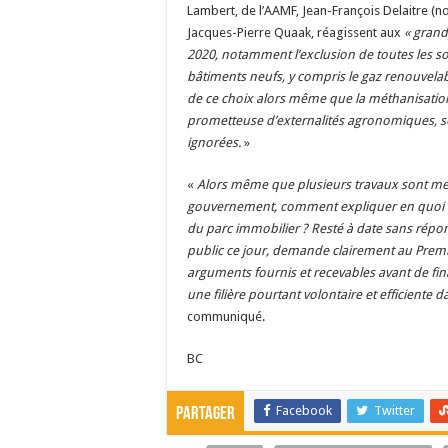
Lambert, de l’AAMF, Jean-François Delaitre (n
Jacques-Pierre Quaak, réagissent aux
« grand
2020, notamment l’exclusion de toutes les 
bâtiments neufs, y compris le gaz renouvela
de ce choix alors même que la méthanisation 
prometteuse d’externalités agronomiques, so
ignorées.
»
«
Alors même que plusieurs travaux sont menés
gouvernement, comment expliquer en quoi la
du parc immobilier ? Resté à date sans répon
public ce jour, demande clairement au Prem
arguments fournis et recevables avant de fi
une filière pourtant volontaire et efficiente 
communiqué.
BC
Facebook
Twitter
Partager