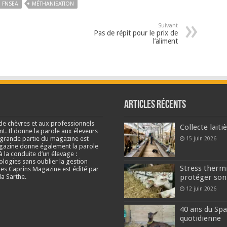
FNSEA
MÉTHANISATION
Suivant
Pas de répit pour le prix de
l’aliment
Articles récents
de chèvres et aux professionnels
Collecte lait
nt. Il donne la parole aux éleveurs
e grande partie du magazine est
15 juin 2026
agazine donne également la parole
à la conduite d’un élevage :
ologies sans oublier la gestion
Stress thermi
s Caprins Magazine est édité par
a Sarthe.
protéger son
12 juin 2026
40 ans du Spa
quotidienne