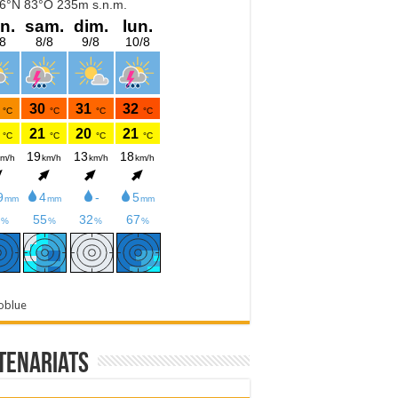
oblue
tenariats