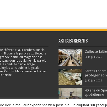
Articles récents
de chèvres et aux professionnels
Collecte lait
nt. Il donne la parole aux éleveurs
e grande partie du magazine est
15 juin 2026
agazine donne également la parole
à la conduite d’un élevage :
ologies sans oublier la gestion
Stress thermi
s Caprins Magazine est édité par
a Sarthe.
protéger son
12 juin 2026
40 ans du Spa
quotidienne
2 juin 2026
ocurer la meilleur expérience web possible. En cliquant sur j'accep