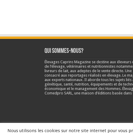
Qui sommes-nous?
Élevages Caprins Magazine se destine aux éleveurs 
de l’élevage, vétérinaires et nutritionnistes notamme
livreurs de lait, aux adeptes de le vente directe. Un
consacré aux reportages réalisés en élevage. Le m
aux experts nationaux. Il aborde tous les sujets liés 
génétique, santé, nutrition, équipements et de techn
économique et le management des Hommes. Élevage
Comedpro SARL, une maison d’éditions basée dans l
Nous utilisons les cookies sur notre site internet pour vous pr