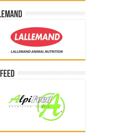
lemand
ifeed