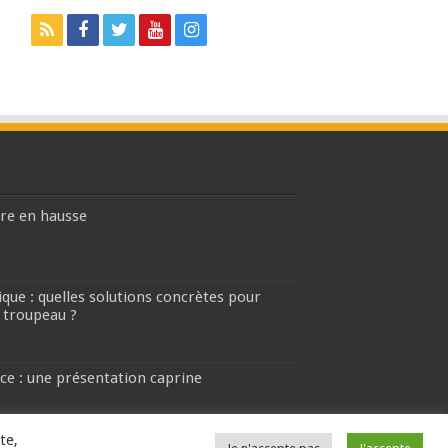
ière en hausse
que : quelles solutions concrètes pour
 troupeau ?
ce : une présentation caprine
te,