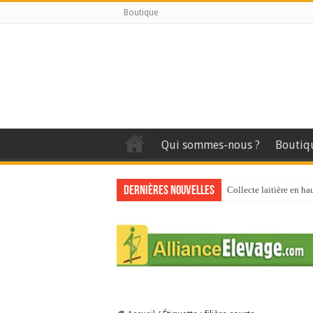
Boutique
Qui sommes-nous ?
Boutiq
Dernières nouvelles
Collecte laitière en ha
Stress thermique : que
40 ans du Space : une 
Les chèvres et le stres
La collecte de lait de