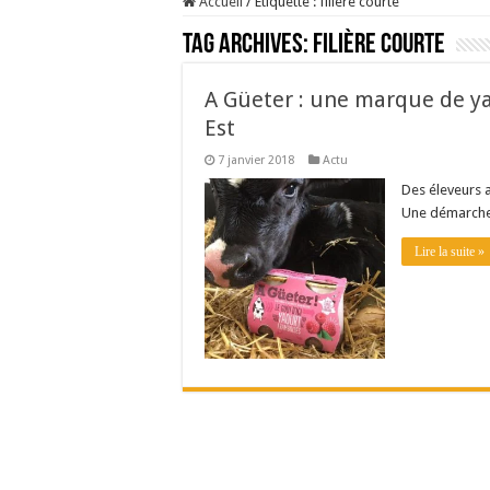
Accueil
/
Étiquette :
filière courte
Tag Archives:
filière courte
A Güeter : une marque de ya
Est
7 janvier 2018
Actu
Des éleveurs a
Une démarche 
Lire la suite »