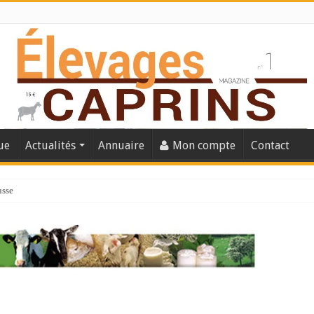
ue
Actualités
Annuaire
Mon compte
Contact
usse
lles solutions concrètes pour protéger son troupeau ?
présentation caprine quotidienne
s thermique
 chèvre confirme son rebond