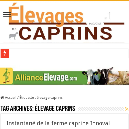
Collecte laitière en hausse
Stress thermique : quelles solutions concrètes pour protéger son troupeau ?
40 ans du Space : une présentation caprine quotidienne
Les chèvres et le stress thermique
Accueil
/
Étiquette :
élevage caprins
La collecte de lait de chèvre confirme son rebond
Tag Archives:
élevage caprins
Instantané de la ferme caprine Innoval