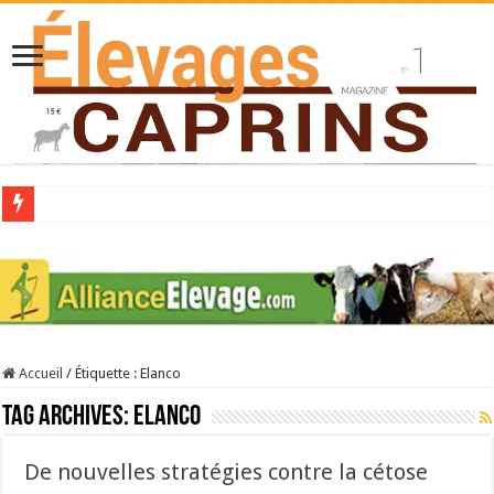
Collecte laitière en hausse
Stress thermique : quelles solutions concrètes pour protéger son troupeau ?
40 ans du Space : une présentation caprine quotidienne
Les chèvres et le stress thermique
Accueil
/
Étiquette :
Elanco
La collecte de lait de chèvre confirme son rebond
Tag Archives:
Elanco
De nouvelles stratégies contre la cétose