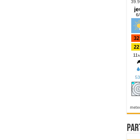
mete
Par