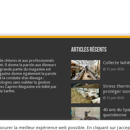
Articles récents
de chèvres et aux professionnels
Collecte lait
nt. Il donne la parole aux éleveurs
e grande partie du magazine est
15 juin 2026
agazine donne également la parole
à la conduite d’un élevage :
ologies sans oublier la gestion
Stress thermi
s Caprins Magazine est édité par
a Sarthe.
protéger son
12 juin 2026
40 ans du Spa
quotidienne
2 juin 2026
ocurer la meilleur expérience web possible. En cliquant sur j'accep