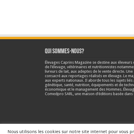
Qui sommes-nous?
Élevages Caprins Magazine se destine aux éleveurs 
de l’élevage, vétérinaires et nutritionnistes notamme
livreurs de lait, aux adeptes de le vente directe. Un
consacré aux reportages réalisés en élevage. Le m
aux experts nationaux. Il aborde tous les sujets liés 
génétique, santé, nutrition, équipements et de techn
économique et le management des Hommes. Élevage
Comedpro SARL, une maison d’éditions basée dans l
Nous utilisons les cookies sur notre site internet pour vous pr