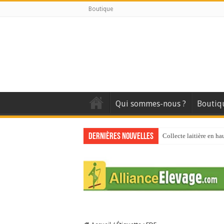
Boutique
Qui sommes-nous ?
Boutiq
Dernières nouvelles
Collecte laitière en ha
Stress thermique : que
40 ans du Space : une 
Les chèvres et le stres
La collecte de lait de