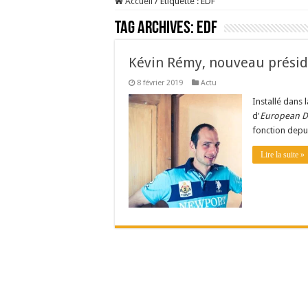
Accueil
/
Étiquette :
EDF
Tag Archives:
EDF
Kévin Rémy, nouveau présid
8 février 2019
Actu
Installé dans 
d'
European D
fonction depu
Lire la suite »