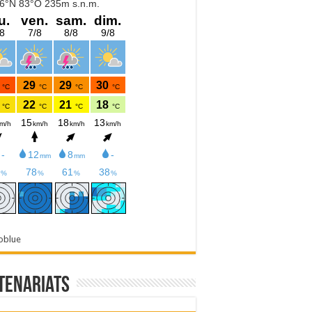
oblue
tenariats