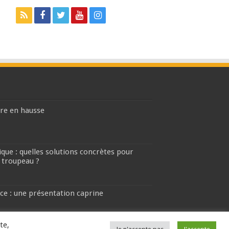
ière en hausse
que : quelles solutions concrètes pour
 troupeau ?
ce : une présentation caprine
te,