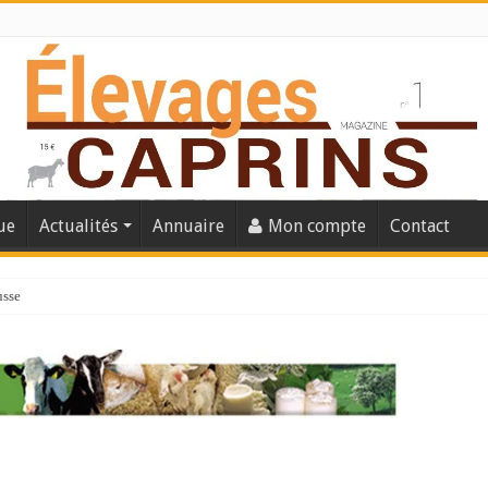
ue
Actualités
Annuaire
Mon compte
Contact
usse
lles solutions concrètes pour protéger son troupeau ?
présentation caprine quotidienne
s thermique
 chèvre confirme son rebond