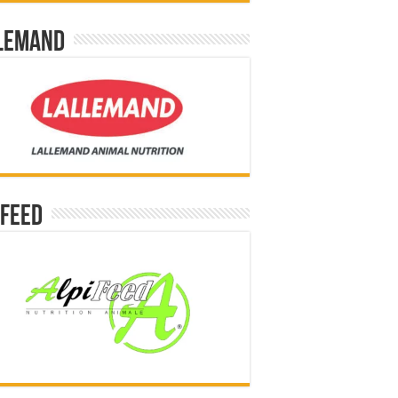
lemand
ifeed