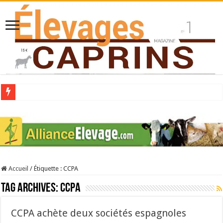
Collecte laitière en hausse
Stress thermique : quelles solutions concrètes pour protéger son troupeau ?
40 ans du Space : une présentation caprine quotidienne
Les chèvres et le stress thermique
Accueil
/
Étiquette :
CCPA
La collecte de lait de chèvre confirme son rebond
Tag Archives:
CCPA
CCPA achète deux sociétés espagnoles