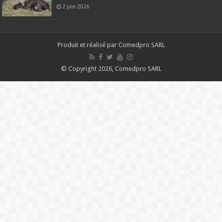
2 juin 2026
Produit et réalisé par Comedpro SARL
© Copyright 2026, Comedpro SARL