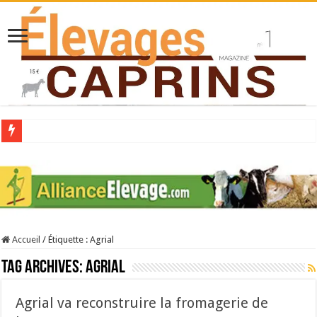
Collecte laitière en hausse
Stress thermique : quelles solutions concrètes pour protéger son troupeau ?
40 ans du Space : une présentation caprine quotidienne
Les chèvres et le stress thermique
Accueil
/
Étiquette :
Agrial
La collecte de lait de chèvre confirme son rebond
Tag Archives:
Agrial
Agrial va reconstruire la fromagerie de