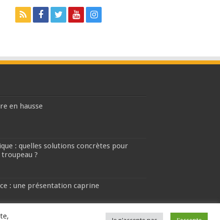
ière en hausse
que : quelles solutions concrètes pour
 troupeau ?
ce : une présentation caprine
te,