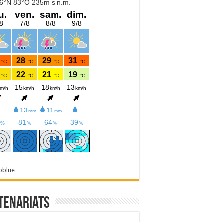
oblue
tenariats