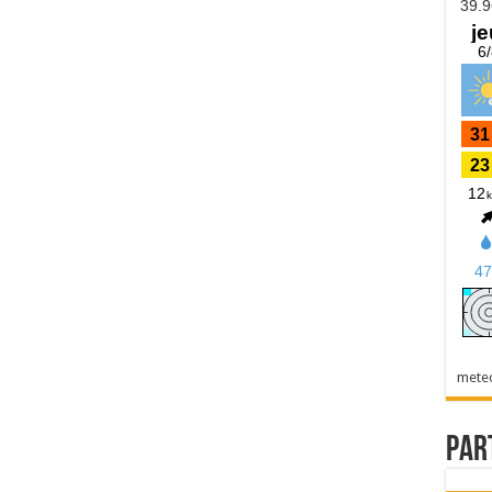
mete
Par