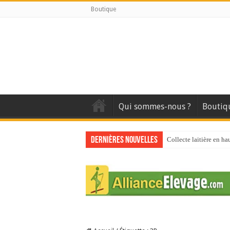
Boutique
Qui sommes-nous ?
Boutiq
Dernières nouvelles
Collecte laitière en ha
Stress thermique : que
40 ans du Space : une 
Les chèvres et le stres
La collecte de lait de