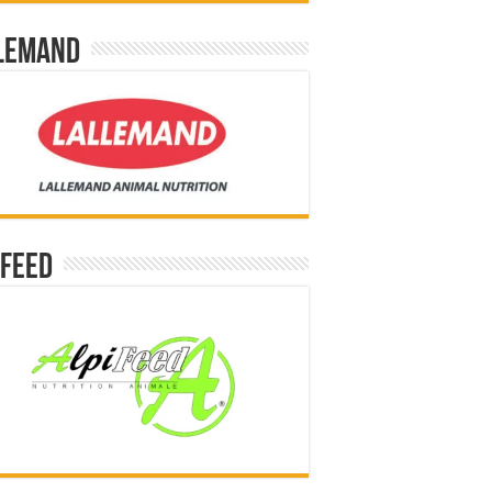
lemand
ifeed