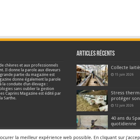
Articles récents
de chèvres et aux professionnels
Collecte lait
nt. Il donne la parole aux éleveurs
e grande partie du magazine est
15 juin 2026
agazine donne également la parole
à la conduite d’un élevage :
ologies sans oublier la gestion
Stress thermi
s Caprins Magazine est édité par
a Sarthe.
protéger son
12 juin 2026
40 ans du Spa
quotidienne
2 juin 2026
ocurer la meilleur expérience web possible. En cliquant sur j'accep