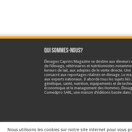
Qui sommes-nous?
Élevages Caprins Magazine se destine aux éleveurs 
de l’élevage, vétérinaires et nutritionnistes notamme
livreurs de lait, aux adeptes de le vente directe. Un
consacré aux reportages réalisés en élevage. Le m
aux experts nationaux. Il aborde tous les sujets liés 
génétique, santé, nutrition, équipements et de techn
économique et le management des Hommes. Élevage
Comedpro SARL, une maison d’éditions basée dans l
Nous utilisons les cookies sur notre site internet pour vous pr