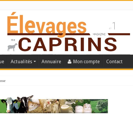
ue
Actualités
Annuaire
Mon compte
Contact
usse
lles solutions concrètes pour protéger son troupeau ?
présentation caprine quotidienne
s thermique
 chèvre confirme son rebond