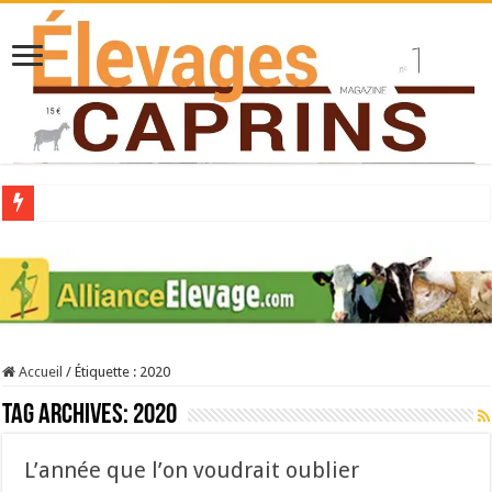
Collecte laitière en hausse
Stress thermique : quelles solutions concrètes pour protéger son troupeau ?
40 ans du Space : une présentation caprine quotidienne
Les chèvres et le stress thermique
Accueil
/
Étiquette :
2020
La collecte de lait de chèvre confirme son rebond
Tag Archives:
2020
L’année que l’on voudrait oublier