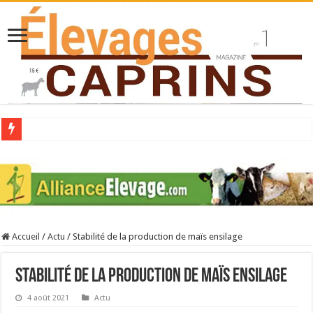
Collecte laitière en hausse
Stress thermique : quelles solutions concrètes pour protéger son troupeau ?
40 ans du Space : une présentation caprine quotidienne
Les chèvres et le stress thermique
Accueil
/
Actu
/
Stabilité de la production de maïs ensilage
La collecte de lait de chèvre confirme son rebond
Stabilité de la production de maïs ensilage
4 août 2021
Actu