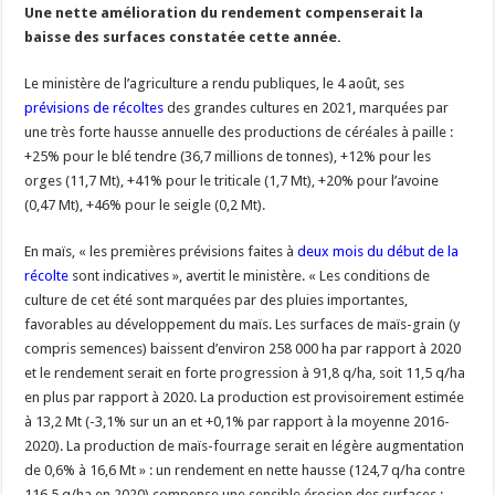
Une nette amélioration du rendement compenserait la
baisse des surfaces constatée cette année.
Le ministère de l’agriculture a rendu publiques, le 4 août, ses
prévisions de récoltes
des grandes cultures en 2021, marquées par
une très forte hausse annuelle des productions de céréales à paille :
+25% pour le blé tendre (36,7 millions de tonnes), +12% pour les
orges (11,7 Mt), +41% pour le triticale (1,7 Mt), +20% pour l’avoine
(0,47 Mt), +46% pour le seigle (0,2 Mt).
En maïs, « les premières prévisions faites à
deux mois du début de la
récolte
sont indicatives », avertit le ministère. « Les conditions de
culture de cet été sont marquées par des pluies importantes,
favorables au développement du maïs. Les surfaces de maïs-grain (y
compris semences) baissent d’environ 258 000 ha par rapport à 2020
et le rendement serait en forte progression à 91,8 q/ha, soit 11,5 q/ha
en plus par rapport à 2020. La production est provisoirement estimée
à 13,2 Mt (-3,1% sur un an et +0,1% par rapport à la moyenne 2016-
2020). La production de maïs-fourrage serait en légère augmentation
de 0,6% à 16,6 Mt » : un rendement en nette hausse (124,7 q/ha contre
116,5 q/ha en 2020) compense une sensible érosion des surfaces :