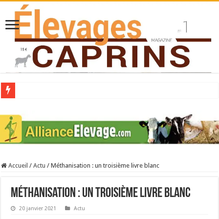
Collecte laitière en hausse
Stress thermique : quelles solutions concrètes pour protéger son troupeau ?
40 ans du Space : une présentation caprine quotidienne
Les chèvres et le stress thermique
Accueil
/
Actu
/
Méthanisation : un troisième livre blanc
La collecte de lait de chèvre confirme son rebond
Méthanisation : un troisième livre blanc
20 janvier 2021
Actu