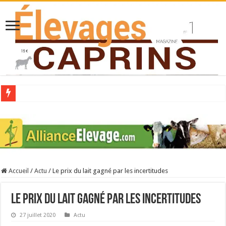
Collecte laitière en hausse
Stress thermique : quelles solutions concrètes pour protéger son troupeau ?
40 ans du Space : une présentation caprine quotidienne
Les chèvres et le stress thermique
Accueil
/
Actu
/
Le prix du lait gagné par les incertitudes
La collecte de lait de chèvre confirme son rebond
Le prix du lait gagné par les incertitudes
27 juillet 2020
Actu