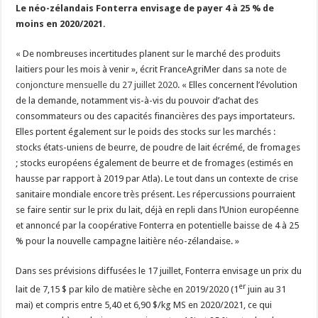
Le néo-zélandais Fonterra envisage de payer 4 à 25 % de
moins en 2020/2021.
« De nombreuses incertitudes planent sur le marché des produits
laitiers pour les mois à venir », écrit FranceAgriMer dans sa
note de
conjoncture mensuelle du 27 juillet 2020
. « Elles concernent l’évolution
de la demande, notamment vis-à-vis du pouvoir d’achat des
consommateurs ou des capacités financières des pays importateurs.
Elles portent également sur le poids des stocks sur les marchés :
stocks états-uniens de beurre, de poudre de lait écrémé, de fromages
; stocks européens également de beurre et de fromages (estimés en
hausse par rapport à 2019 par Atla). Le tout dans un contexte de crise
sanitaire mondiale encore très présent. Les répercussions pourraient
se faire sentir sur le prix du lait, déjà en repli dans l’Union européenne
et annoncé par la coopérative Fonterra en potentielle baisse de 4 à 25
% pour la nouvelle campagne laitière néo-zélandaise. »
Dans ses prévisions diffusées le 17 juillet, Fonterra envisage un prix du
er
lait de 7,15 $ par kilo de matière sèche en 2019/2020 (1
juin au 31
mai) et compris entre 5,40 et 6,90 $/kg MS en 2020/2021, ce qui