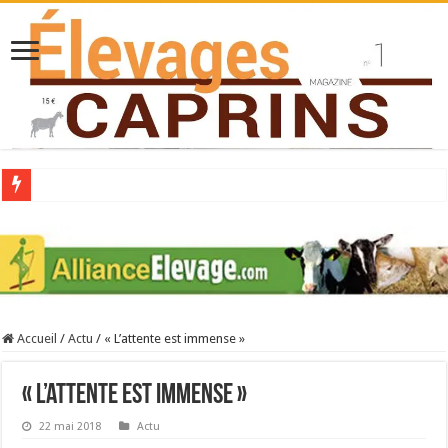
Collecte laitière en hausse
Stress thermique : quelles solutions concrètes pour protéger son troupeau ?
40 ans du Space : une présentation caprine quotidienne
Les chèvres et le stress thermique
Accueil
/
Actu
/
« L’attente est immense »
La collecte de lait de chèvre confirme son rebond
« L’attente est immense »
22 mai 2018
Actu