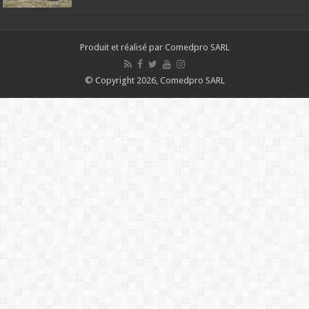
Produit et réalisé par Comedpro SARL
© Copyright 2026, Comedpro SARL