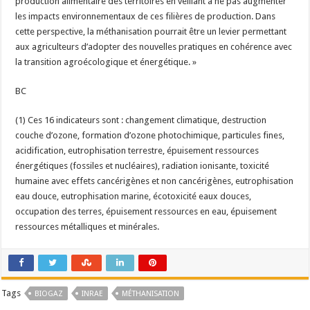
production alimentaire des territoires en veillant à ne pas augmenter
les impacts environnementaux de ces filières de production. Dans
cette perspective, la méthanisation pourrait être un levier permettant
aux agriculteurs d’adopter des nouvelles pratiques en cohérence avec
la transition agroécologique et énergétique. »
BC
(1) Ces 16 indicateurs sont : changement climatique, destruction
couche d’ozone, formation d’ozone photochimique, particules fines,
acidification, eutrophisation terrestre, épuisement ressources
énergétiques (fossiles et nucléaires), radiation ionisante, toxicité
humaine avec effets cancérigènes et non cancérigènes, eutrophisation
eau douce, eutrophisation marine, écotoxicité eaux douces,
occupation des terres, épuisement ressources en eau, épuisement
ressources métalliques et minérales.
Tags
BIOGAZ
INRAE
MÉTHANISATION