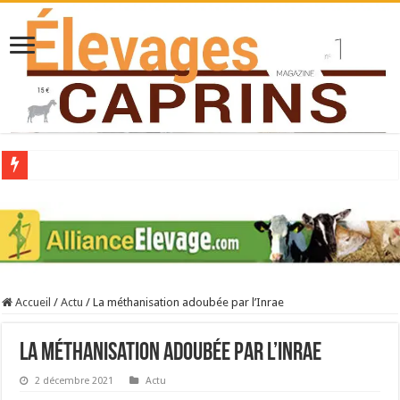
Collecte laitière en hausse
Stress thermique : quelles solutions concrètes pour protéger son troupeau ?
40 ans du Space : une présentation caprine quotidienne
Les chèvres et le stress thermique
Accueil
/
Actu
/
La méthanisation adoubée par l’Inrae
La collecte de lait de chèvre confirme son rebond
La méthanisation adoubée par l’Inrae
2 décembre 2021
Actu