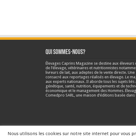
Qui sommes-nous?
Élevages Caprins Magazine se destine aux éleveurs 
de l’élevage, vétérinaires et nutritionnistes notamme
livreurs de lait, aux adeptes de le vente directe. Un
consacré aux reportages réalisés en élevage. Le m
aux experts nationaux. Il aborde tous les sujets liés 
génétique, santé, nutrition, équipements et de techn
économique et le management des Hommes. Élevage
Comedpro SARL, une maison d’éditions basée dans l
Nous utilisons les cookies sur notre site internet pour vous pr