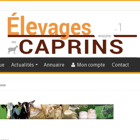
ue
Actualités
Annuaire
Mon compte
Contact
usse
lles solutions concrètes pour protéger son troupeau ?
présentation caprine quotidienne
s thermique
 chèvre confirme son rebond