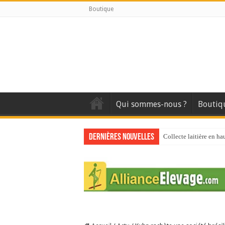
Boutique
Qui sommes-nous ?
Boutiq
Dernières nouvelles
Collecte laitière en ha
Stress thermique : que
40 ans du Space : une 
Les chèvres et le stres
La collecte de lait de