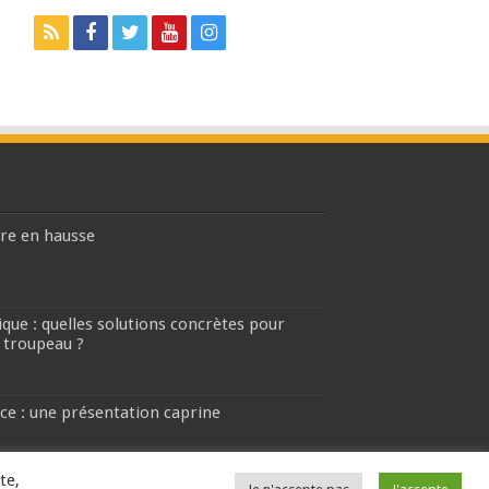
ière en hausse
que : quelles solutions concrètes pour
 troupeau ?
ce : une présentation caprine
te,