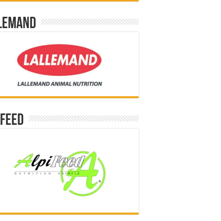
lemand
ifeed