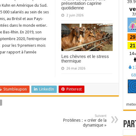
présentation caprine
e Kuhn en Amérique du Sud.
quotidienne
5 000 salariés au sein de ses
2 juin 2026
is, au Brésil et aux Pays-
antées dans le monde entier.
le Bas-Rhin. En 2019, son
septembre 2020, l’entreprise
€ pour les 9 premiers mois
 par rapport à l’année
Les chèvres et le stress
thermique
26 mai 2026
Stumbleupon
LinkedIn
Pinterest
mete
Suivant
Protéines : « créer de la
Par
dynamique »