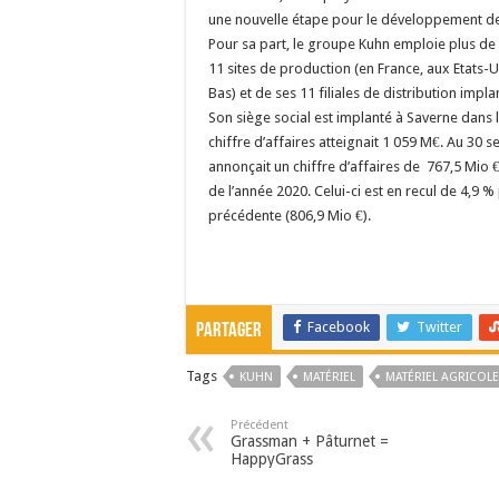
une nouvelle étape pour le développement d
Pour sa part, le groupe Kuhn emploie plus de 
11 sites de production (en France, aux Etats-Un
Bas) et de ses 11 filiales de distribution impl
Son siège social est implanté à Saverne dans 
chiffre d’affaires atteignait 1 059 M€. Au 30 
annonçait un chiffre d’affaires de 767,5 Mio 
de l’année 2020. Celui-ci est en recul de 4,9 %
précédente (806,9 Mio €).
Facebook
Twitter
Partager
Tags
KUHN
MATÉRIEL
MATÉRIEL AGRICOLE
Précédent
Grassman + Pâturnet =
HappyGrass