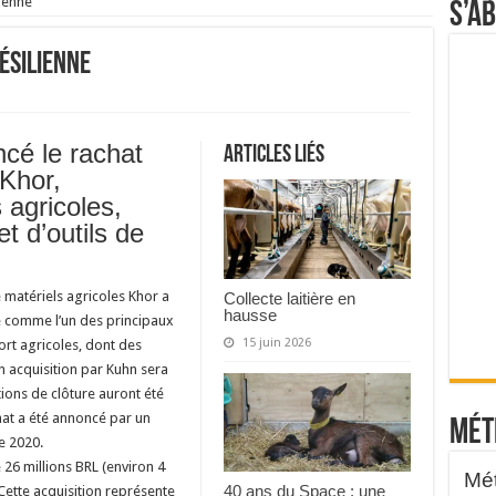
lienne
S’a
ésilienne
cé le rachat
Articles liés
 Khor,
 agricoles,
t d’outils de
e matériels agricoles Khor a
Collecte laitière en
hausse
é comme l’un des principaux
15 juin 2026
ort agricoles, dont des
on acquisition par Kuhn sera
tions de clôture auront été
chat a été annoncé par un
Mét
e 2020.
e 26 millions BRL (environ 4
40 ans du Space : une
 Cette acquisition représente