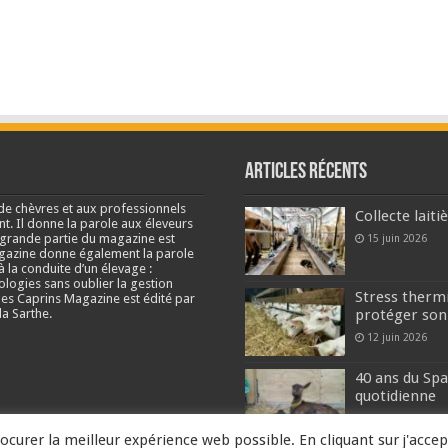
Articles récents
de chèvres et aux professionnels
Collecte lait
nt. Il donne la parole aux éleveurs
e grande partie du magazine est
15 juin 2026
agazine donne également la parole
à la conduite d’un élevage :
ologies sans oublier la gestion
Stress thermi
s Caprins Magazine est édité par
a Sarthe.
protéger son
12 juin 2026
40 ans du Spa
quotidienne
2 juin 2026
ocurer la meilleur expérience web possible. En cliquant sur j'accep