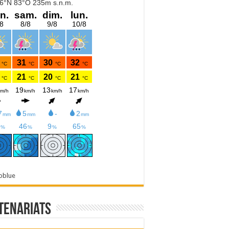
oblue
tenariats