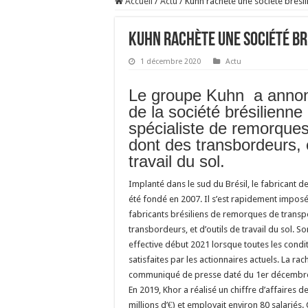
Accueil
/
Actu
/
Kuhn rachète une société brési
Kuhn rachète une société br
1 décembre 2020
Actu
Le groupe Kuhn a annon
de la société brésilienne
spécialiste de remorques
dont des transbordeurs, e
travail du sol.
Implanté dans le sud du Brésil, le fabricant d
été fondé en 2007. Il s’est rapidement impos
fabricants brésiliens de remorques de transp
transbordeurs, et d’outils de travail du sol. S
effective début 2021 lorsque toutes les condi
satisfaites par les actionnaires actuels. La ra
communiqué de presse daté du 1er décembr
En 2019, Khor a réalisé un chiffre d’affaires d
millions d’€) et employait environ 80 salariés.