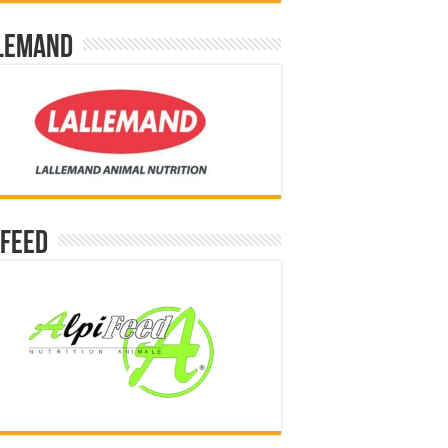
lemand
ifeed