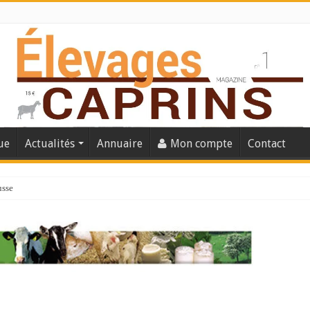
ue
Actualités
Annuaire
Mon compte
Contact
usse
lles solutions concrètes pour protéger son troupeau ?
présentation caprine quotidienne
s thermique
 chèvre confirme son rebond