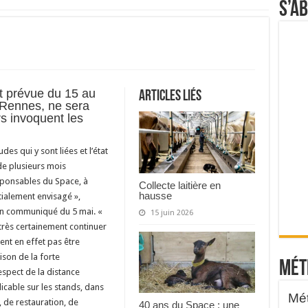
S’a
it prévue du 15 au
Articles liés
Rennes, ne sera
s invoquent les
udes qui y sont liées et l’état
de plusieurs mois
sponsables du Space, à
Collecte laitière en
hausse
tialement envisagé »,
un communiqué du 5 mai. «
15 juin 2026
très certainement continuer
nt en effet pas être
ison de la forte
Mét
espect de la distance
icable sur les stands, dans
, de restauration, de
40 ans du Space : une