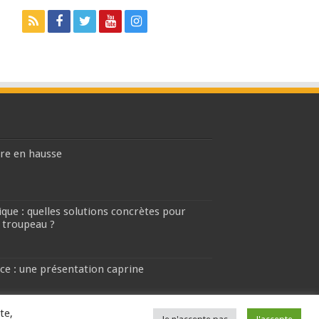
ière en hausse
que : quelles solutions concrètes pour
 troupeau ?
ce : une présentation caprine
te,