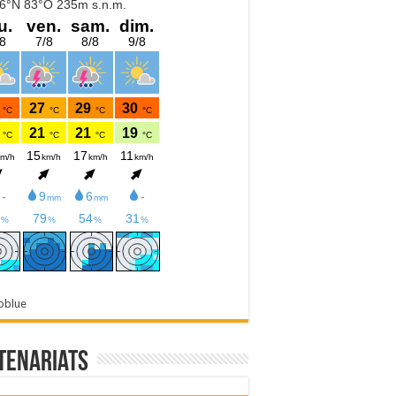
oblue
tenariats