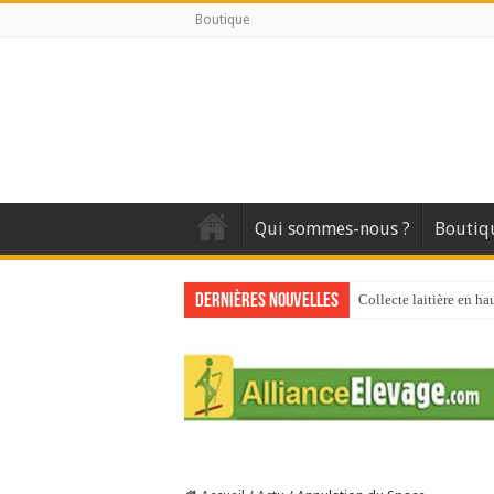
Boutique
Qui sommes-nous ?
Boutiq
Dernières nouvelles
Collecte laitière en ha
Stress thermique : que
40 ans du Space : une 
Les chèvres et le stres
La collecte de lait de