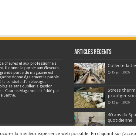
Articles récents
de chèvres et aux professionnels
Collecte lait
nt. Il donne la parole aux éleveurs
e grande partie du magazine est
15 juin 2026
agazine donne également la parole
à la conduite d’un élevage :
ologies sans oublier la gestion
Stress thermi
s Caprins Magazine est édité par
a Sarthe.
protéger son
12 juin 2026
40 ans du Spa
quotidienne
2 juin 2026
ocurer la meilleur expérience web possible. En cliquant sur j'accep