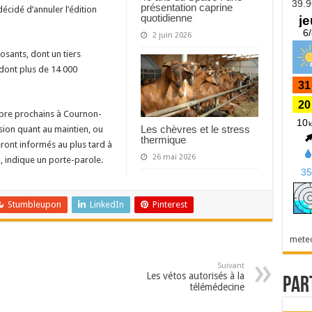
présentation caprine
écidé d’annuler l’édition
quotidienne
2 juin 2026
osants, dont un tiers
 dont plus de 14 000
obre prochains à Cournon-
Les chèvres et le stress
ision quant au maintien, ou
thermique
ront informés au plus tard à
26 mai 2026
n, indique un porte-parole.
Stumbleupon
LinkedIn
Pinterest
mete
Suivant
Les vétos autorisés à la
Par
télémédecine