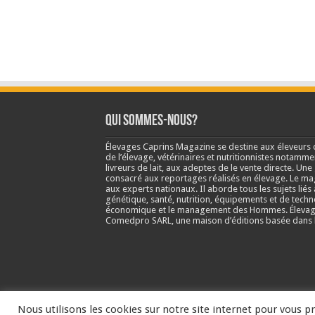
Qui sommes-nous?
Élevages Caprins Magazine se destine aux éleveurs 
de l’élevage, vétérinaires et nutritionnistes notamme
livreurs de lait, aux adeptes de le vente directe. Un
consacré aux reportages réalisés en élevage. Le m
aux experts nationaux. Il aborde tous les sujets liés 
génétique, santé, nutrition, équipements et de techn
économique et le management des Hommes. Élevage
Comedpro SARL, une maison d’éditions basée dans l
Nous utilisons les cookies sur notre site internet pour vous pr